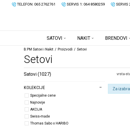
TELEFON: 065 2762761
SERVIS 1: 064 8580259
SERVIS 
SATOVI
NAKIT
BRENDOVI
B:PM Satovi i Nakit
Proizvodi
Setovi
Setovi
Satovi
(1027)
vrsta-st
KOLEKCIJE
Za izabra
Specijalne cene
Najnovije
AKCIJA
Swiss-made
Thomas Sabo x HARIBO