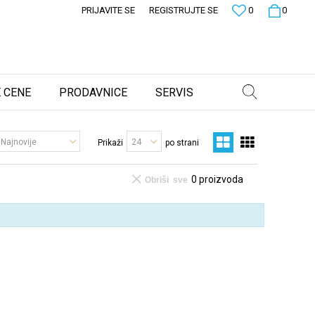
PRIJAVITE SE
REGISTRUJTE SE
0
0
 CENE
PRODAVNICE
SERVIS
Prikaži
po strani
0
proizvoda
Obriši sve