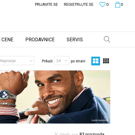
PRIJAVITE SE
REGISTRUJTE SE
0
0
 CENE
PRODAVNICE
SERVIS
Prikaži
po strani
83
proizvoda
Obriši sve