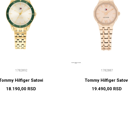
1782892
1782887
Tommy Hilfiger Satovi
Tommy Hilfiger Satov
18.190,00
RSD
19.490,00
RSD
DODAJ U KORPU
DODAJ U KORP