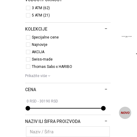
3 ATM (62)
5 ATM (21)
KOLEKCIJE
Specijalne cene
Najnovije
AKCIJA
Swiss-made
Thomas Sabo x HARIBO
Prikažite više
CENA
NAZIV ILI ŠIFRA PROIZVODA