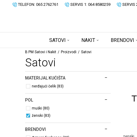
TELEFON: 065 2762761
SERVIS 1: 064 8580259
SERVIS 
SATOVI
NAKIT
BRENDOVI
B:PM Satovi i Nakit
Proizvodi
Satovi
Satovi
MATERIJAL KUĆIŠTA
nerđajući čelik (83)
POL
muški (80)
ženski (83)
BRENDOVI
zenski