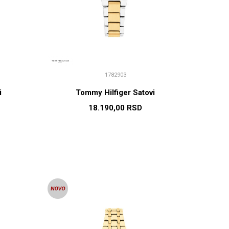
1782903
i
Tommy Hilfiger Satovi
18.190,00
RSD
U
DODAJ U KORPU