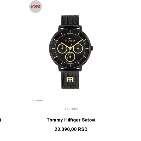
1782882
i
Tommy Hilfiger Satovi
23.090,00
RSD