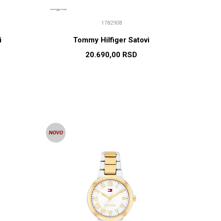
1782908
i
Tommy Hilfiger Satovi
20.690,00
RSD
U
DODAJ U KORPU