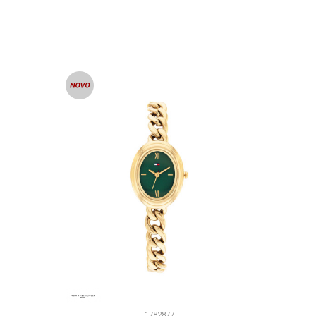
U
DODAJ U KORPU
1782877