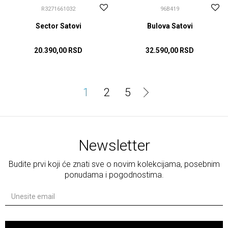
R3271661032
96B419
Sector Satovi
Bulova Satovi
20.390,00
RSD
32.590,00
RSD
DODAJ U KORPU
DODAJ U KORPU
1
2
5
Newsletter
Budite prvi koji će znati sve o novim kolekcijama, posebnim
ponudama i pogodnostima.