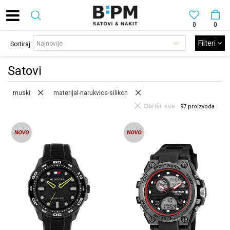
0
0
Filteri
Sortiraj
Satovi
muski
materijal-narukvice-silikon
Obriši sve
97
proizvoda