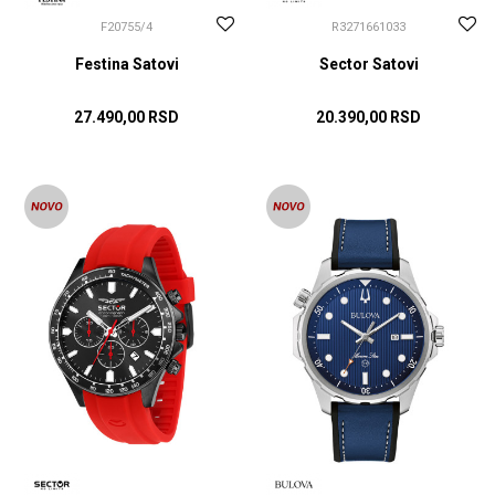
F20755/4
R3271661033
Festina Satovi
Sector Satovi
27.490,00
RSD
20.390,00
RSD
DODAJ U KORPU
DODAJ U KORPU