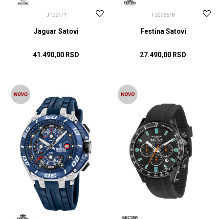
J1021/1
F20755/8
Jaguar Satovi
Festina Satovi
41.490,00
RSD
27.490,00
RSD
DODAJ U KORPU
DODAJ U KORPU