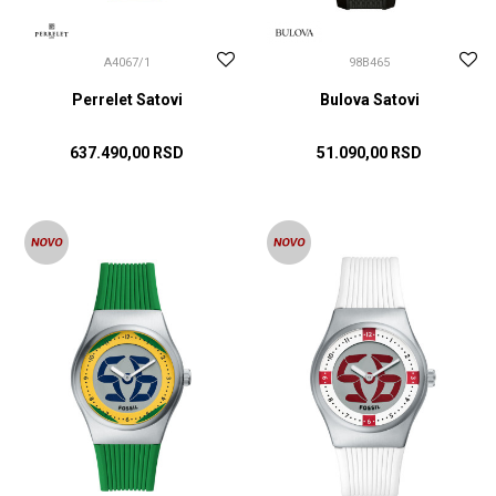
A4067/1
98B465
Perrelet Satovi
Bulova Satovi
637.490,00
RSD
51.090,00
RSD
DODAJ U KORPU
DODAJ U KORPU