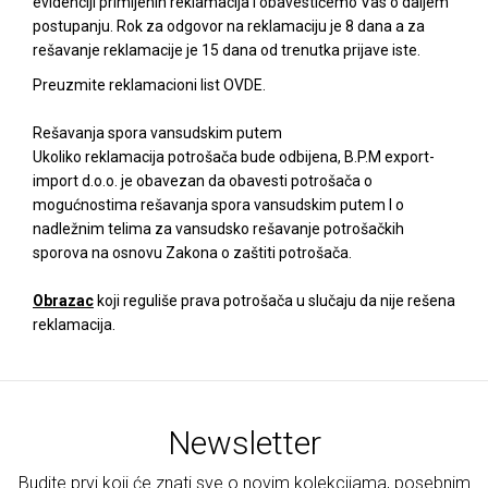
evidenciji primljenih reklamacija i obavestićemo Vas o daljem
postupanju. Rok za odgovor na reklamaciju je 8 dana a za
rešavanje reklamacije je 15 dana od trenutka prijave iste.
Preuzmite reklamacioni list
OVDE
.
Rešavanja spora vansudskim putem
Ukoliko reklamacija potrošača bude odbijena, B.P.M export-
import d.o.o. je obavezan da obavesti potrošača o
mogućnostima rešavanja spora vansudskim putem I o
nadležnim telima za vansudsko rešavanje potrošačkih
sporova na osnovu Zakona o zaštiti potrošača.
Obrazac
koji reguliše prava potrošača u slučaju da nije rešena
reklamacija.
Newsletter
Budite prvi koji će znati sve o novim kolekcijama, posebnim