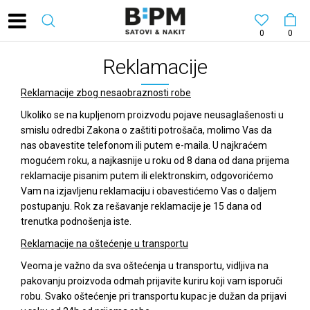
0
0
Reklamacije
Reklamacije zbog nesaobraznosti robe
Ukoliko se na kupljenom proizvodu pojave neusaglašenosti u
smislu odredbi Zakona o zaštiti potrošača, molimo Vas da
nas obavestite telefonom ili putem e-maila. U najkraćem
mogućem roku, a najkasnije u roku od 8 dana od dana prijema
reklamacije pisanim putem ili elektronskim, odgovorićemo
Vam na izjavljenu reklamaciju i obavestićemo Vas o daljem
postupanju. Rok za rešavanje reklamacije je 15 dana od
trenutka podnošenja iste.
Reklamacije na oštećenje u transportu
Veoma je važno da sva oštećenja u transportu, vidljiva na
pakovanju proizvoda odmah prijavite kuriru koji vam isporuči
robu. Svako oštećenje pri transportu kupac je dužan da prijavi