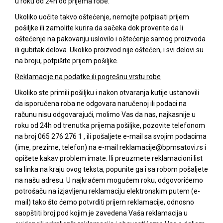
u roku od 24h od prijema robe.
Ukoliko uočite takvo oštećenje, nemojte potpisati prijem
pošiljke ili zamolite kurira da sačeka dok proverite da li
oštećenje na pakovanju uslovilo i oštećenje samog proizvoda
ili gubitak delova. Ukoliko proizvod nije oštećen, i svi delovi su
na broju, potpišite prijem pošiljke.
Reklamacije na podatke ili pogrešnu vrstu robe
Ukoliko ste primili pošiljku i nakon otvaranja kutije ustanovili
da isporučena roba ne odgovara naručenoj ili podaci na
računu nisu odgovarajući, molimo Vas da nas, najkasnije u
roku od 24h od trenutka prijema pošiljke, pozovite telefonom
na broj 065 276 276 1 , ili pošaljete e-mail sa svojim podacima
(ime, prezime, telefon) na e-mail
reklamacije@bpmsatovi.rs
i
opišete kakav problem imate. Ili preuzmete reklamacioni list
sa linka na kraju ovog teksta, popunite ga i sa robom pošaljete
na našu adresu. U najkraćem mogućem roku, odgovorićemo
potrošaču na izjavljenu reklamaciju elektronskim putem (e-
mail) tako što ćemo potvrditi prijem reklamacije, odnosno
saopštiti broj pod kojim je zavedena Vaša reklamacija u