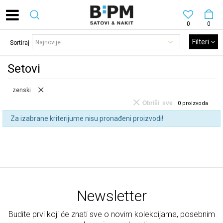
0
0
Filteri
Sortiraj
Setovi
zenski
Obriši sve
0
proizvoda
Za izabrane kriterijume nisu pronađeni proizvodi!
Newsletter
Budite prvi koji će znati sve o novim kolekcijama, posebnim