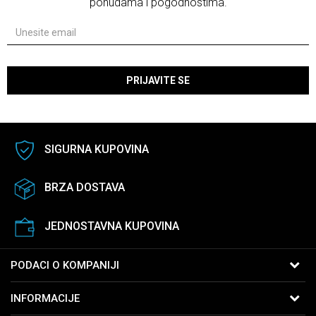
ponudama i pogodnostima.
PRIJAVITE SE
SIGURNA KUPOVINA
BRZA DOSTAVA
JEDNOSTAVNA KUPOVINA
PODACI O KOMPANIJI
B:PM Satovi i Nakit
INFORMACIJE
Kralja Vukašina 9
11040 Beograd, Srbija