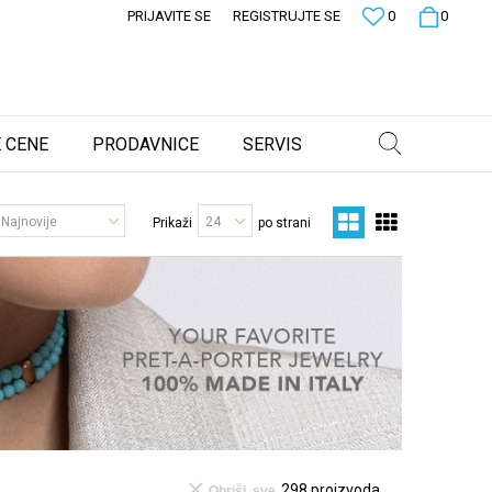
PRIJAVITE SE
REGISTRUJTE SE
0
0
 CENE
PRODAVNICE
SERVIS
Prikaži
po strani
298
proizvoda
Obriši sve