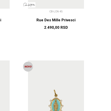
CB-LCN 45
i
Rue Des Mille Privesci
2.490,00
RSD
U
DODAJ U KORPU