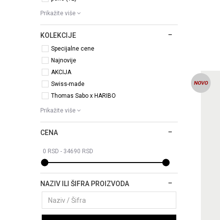
Prikažite više
KOLEKCIJE
Specijalne cene
Najnovije
AKCIJA
Swiss-made
Thomas Sabo x HARIBO
Prikažite više
CENA
NAZIV ILI ŠIFRA PROIZVODA