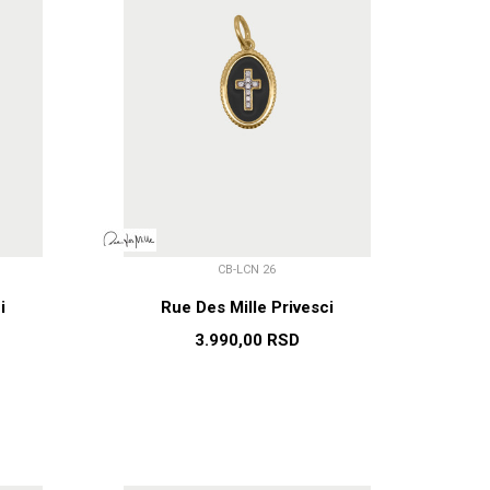
CB-LCN 26
i
Rue Des Mille Privesci
3.990,00
RSD
U
DODAJ U KORPU