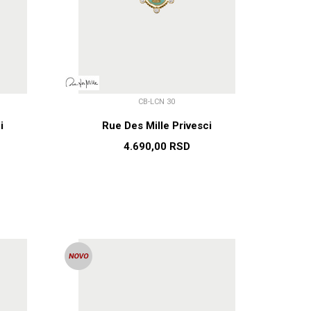
CB-LCN 30
i
Rue Des Mille Privesci
4.690,00
RSD
U
DODAJ U KORPU