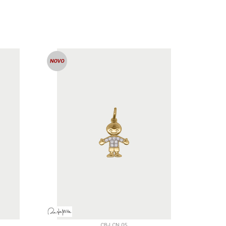
U
DODAJ U KORPU
CB-LCN 05