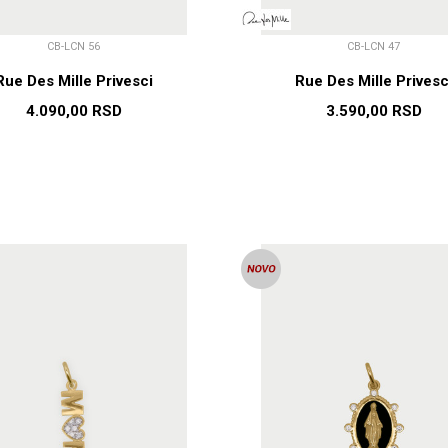
CB-LCN 56
CB-LCN 47
Rue Des Mille Privesci
Rue Des Mille Privesc
4.090,00
RSD
3.590,00
RSD
DODAJ U KORPU
DODAJ U KORP