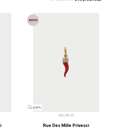
CB-LCN 59
i
Rue Des Mille Privesci