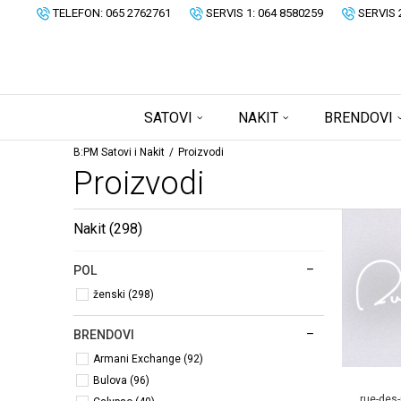
TELEFON: 065 2762761
SERVIS 1: 064 8580259
SERVIS 
SATOVI
NAKIT
BRENDOVI
B:PM Satovi i Nakit
Proizvodi
Proizvodi
Nakit
(298)
POL
ženski (298)
BRENDOVI
Armani Exchange (92)
Bulova (96)
rue-des-