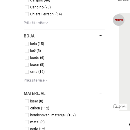
Calypso (40)
Candino (73)
Chiara Ferragni (64)
Prikažite više
BOJA
bela (15)
bež (3)
bordo (6)
braon (5)
crna (16)
Prikažite više
MATERIJAL
biser (8)
cirkon (112)
kombinovani materijali (102)
metal (5)
perle (12)