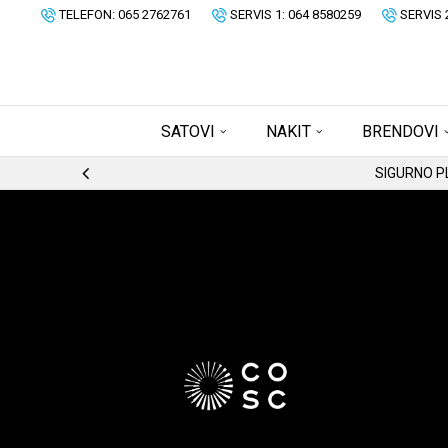
TELEFON: 065 2762761
SERVIS 1: 064 8580259
SERVIS 
SATOVI
NAKIT
BRENDOVI