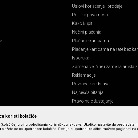
Uslovi korišćenja i prodaje
e
Politika privatnosti
Kako kupiti
Načini plaćanja
e
Plaćanje karticama
Plaćanje karticama na rate bez k
Isporuka
Zamena veličine i zamena artikla z
Reklamacije
Povraćaj sredstava
Najčešća pitanja
Pravo na odustajanje
a koristi kolačiće
s (kolačiće) u cilju poboljšanja korisničkog iskustva. Ukoliko nastavite da pregledate i 
 slažete se sa upotrebom kolačića. Detalje o upotrebi kolačića možete pogledati na st