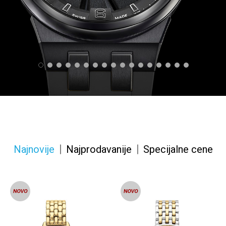
1
2
3
4
5
6
7
8
9
10
11
12
13
14
15
16
17
Najnovije
Najprodavanije
Specijalne cene