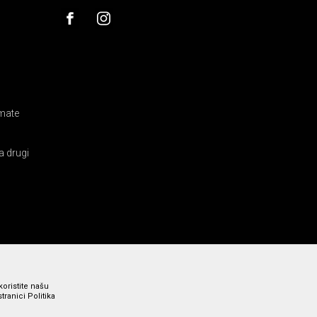
amate
a drugi
koristite našu
ranici Politika