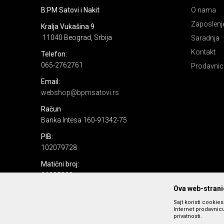
B:PM Satovi i Nakit
O nama
Zaposlenj
Kralja Vukašina 9
11040 Beograd, Srbija
Saradnja
Kontakt
Telefon:
065-2762761
Prodavnic
Email:
webshop@bpmsatovi.rs
Račun
Banka Intesa 160-91342-75
PIB:
102079728
Matični broj:
06205232
Ova web-stranic
Sajt koristi cookie
Internet prodavnicu
privatnosti.