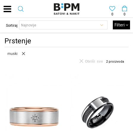
0
0
Filteri
Sortiraj
Prstenje
muski
Obriši sve
2
proizvoda