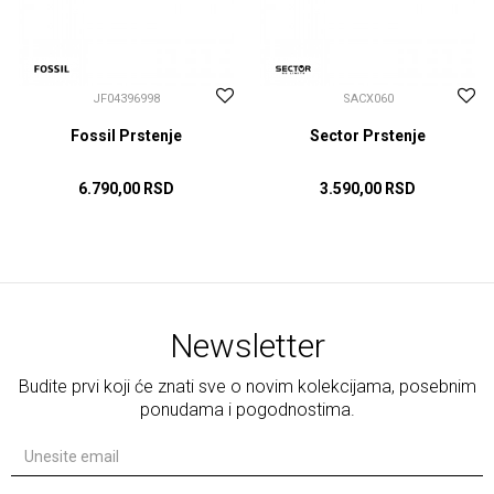
JF04396998
SACX060
Fossil Prstenje
Sector Prstenje
6.790,00
RSD
3.590,00
RSD
200 MM
210 MM
190 MM
210 MM
230 MM
DODAJ U KORPU
DODAJ U KORPU
Newsletter
Budite prvi koji će znati sve o novim kolekcijama, posebnim
ponudama i pogodnostima.