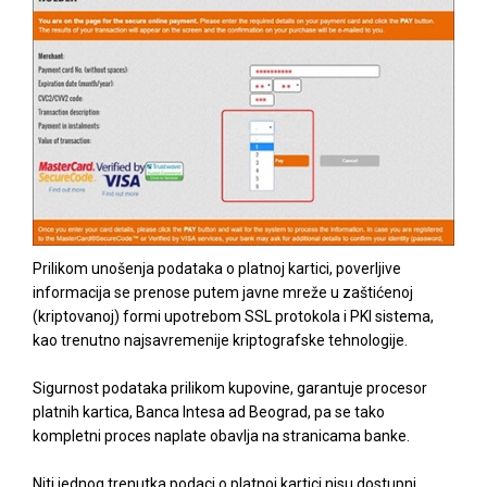
Prilikom unošenja podataka o platnoj kartici, poverljive
informacija se prenose putem javne mreže u zaštićenoj
(kriptovanoj) formi upotrebom SSL protokola i PKI sistema,
kao trenutno najsavremenije kriptografske tehnologije.
Sigurnost podataka prilikom kupovine, garantuje procesor
platnih kartica, Banca Intesa ad Beograd, pa se tako
kompletni proces naplate obavlja na stranicama banke.
Niti jednog trenutka podaci o platnoj kartici nisu dostupni