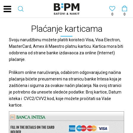
0
0
Plaćanje karticama
Svoju narudžbinu možete platiti koristeći Visa, Visa Electron,
MasterCard, Amex ili Maestro platnu karticu. Kartica mora biti
odobrena od strane banke izdavaoca za online (Internet)
plaćanje.
Prilikom online naručivanja, odabirom odgovarajućeg načina
plaćanja bićete preusmereni na stranicu banke Intesa koja je
zaštićena i sigurna za ovakav način plaćanja. Na ovoj stranici
je potrebno da unesete sledeće podatke: Broj kartice, Datum
isteka i CVC2/CVV2 kod, koje možete pročitati sa Vaše
kartice.