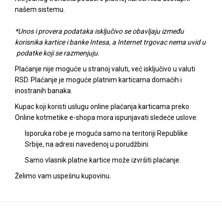
našem sistemu.
*Unos i provera podataka isključivo se obavljaju između
korisnika kartice i banke Intesa, a Internet trgovac nema uvid u
podatke koji se razmenjuju.
Plaćanje nije moguće u stranoj valuti, već isključivo u valuti
RSD. Plaćanje je moguće platnim karticama domaćih i
inostranih banaka.
Kupac koji koristi uslugu online plaćanja karticama preko
Online kotmetike e-shopa mora ispunjavati sledeće uslove:
Isporuka robe je moguća samo na teritoriji Republike
Srbije, na adresi navedenoj u porudžbini.
Samo vlasnik platne kartice može izvršiti plaćanje.
Želimo vam uspešnu kupovinu.