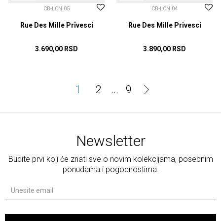
CB-LCN 05
CB-LCN 04
Rue Des Mille Privesci
Rue Des Mille Privesci
3.690,00
RSD
3.890,00
RSD
DODAJ U KORPU
DODAJ U KORPU
1
2
...
9
Newsletter
Budite prvi koji će znati sve o novim kolekcijama, posebnim
ponudama i pogodnostima.