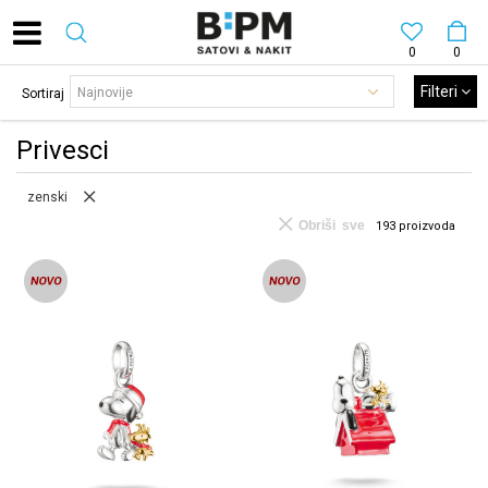
0
0
Filteri
Sortiraj
Privesci
zenski
Obriši sve
193
proizvoda