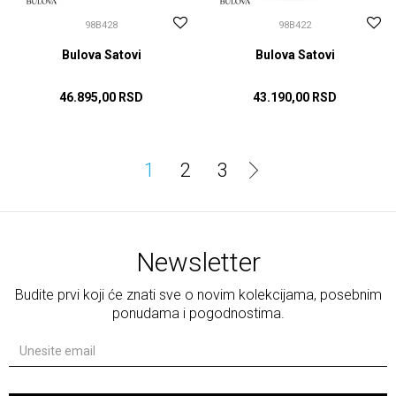
98B428
98B422
Bulova Satovi
Bulova Satovi
46.895,00
RSD
43.190,00
RSD
DODAJ U KORPU
DODAJ U KORPU
1
2
3
Newsletter
Budite prvi koji će znati sve o novim kolekcijama, posebnim
ponudama i pogodnostima.