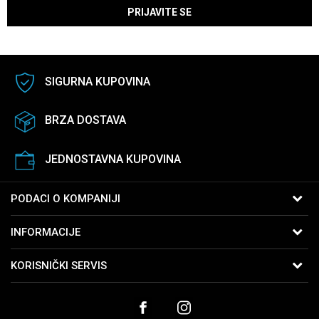
PRIJAVITE SE
SIGURNA KUPOVINA
BRZA DOSTAVA
JEDNOSTAVNA KUPOVINA
PODACI O KOMPANIJI
B:PM Satovi i Nakit
INFORMACIJE
Kralja Vukašina 9
11040 Beograd, Srbija
O nama
KORISNIČKI SERVIS
Telefon:
065-2762761
Zaposlenje
Uslovi korišćenja i prodaje
Email:
webshop@bpmsatovi.rs
Saradnja
Politika privatnosti
Kontakt