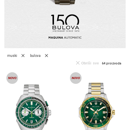
muski
bulova
Obriši sve
64
proizvoda