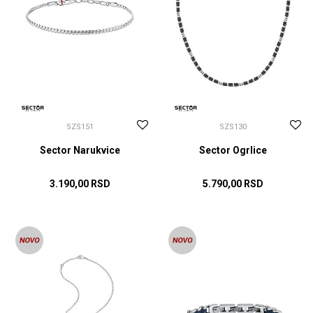
SZS151
SZS130
Sector Narukvice
Sector Ogrlice
3.190,00
RSD
5.790,00
RSD
DODAJ U KORPU
DODAJ U KORPU