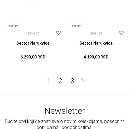
SAXS07
SAGJ28
Sector Narukvice
Sector Narukvice
6.290,00
RSD
4.190,00
RSD
DODAJ U KORPU
DODAJ U KORPU
1
2
3
Newsletter
Budite prvi koji će znati sve o novim kolekcijama, posebnim
ponudama i pogodnostima.