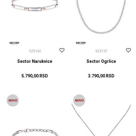
SZS142
SZS137
Sector Narukvice
Sector Ogrlice
5.790,00
RSD
3.790,00
RSD
DODAJ U KORPU
DODAJ U KORPU