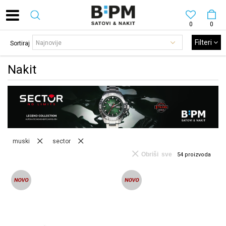
0
0
Filteri
Sortiraj
Nakit
muski
sector
Obriši sve
54
proizvoda