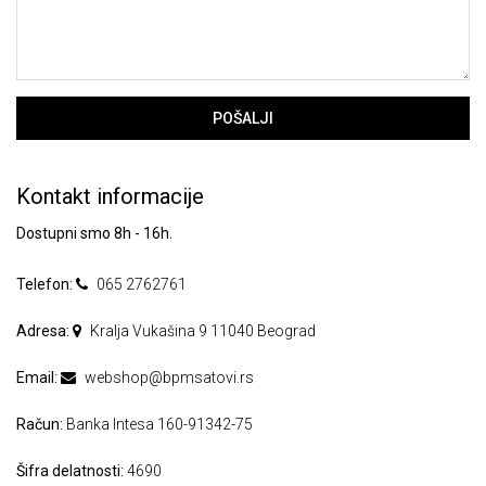
POŠALJI
Kontakt informacije
Dostupni smo 8h - 16h.
Telefon:
065 2762761
Adresa:
Kralja Vukašina 9 11040 Beograd
Email:
webshop@bpmsatovi.rs
Račun:
Banka Intesa 160-91342-75
Šifra delatnosti:
4690