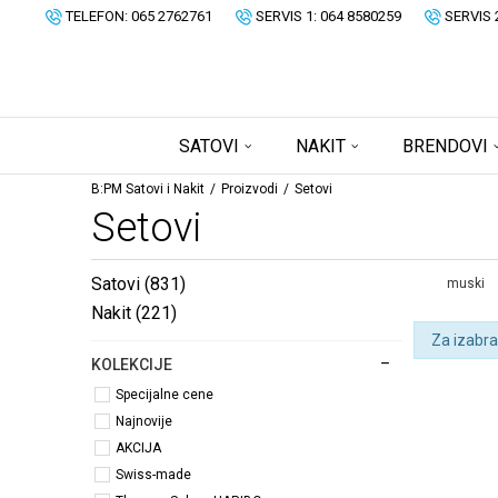
TELEFON: 065 2762761
SERVIS 1: 064 8580259
SERVIS 
SATOVI
NAKIT
BRENDOVI
B:PM Satovi i Nakit
Proizvodi
Setovi
Setovi
Satovi
(831)
muski
Nakit
(221)
Za izabra
KOLEKCIJE
Specijalne cene
Najnovije
AKCIJA
Swiss-made