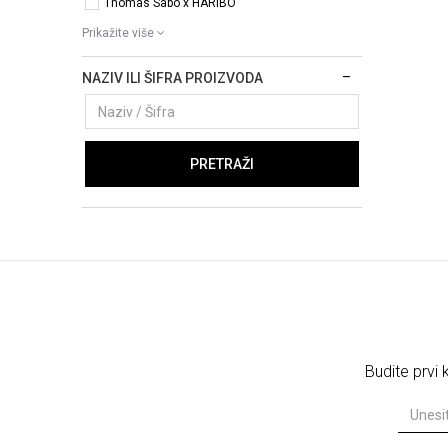
Thomas Sabo x HARIBO
Prikažite više
NAZIV ILI ŠIFRA PROIZVODA
PRETRAŽI
Budite prvi