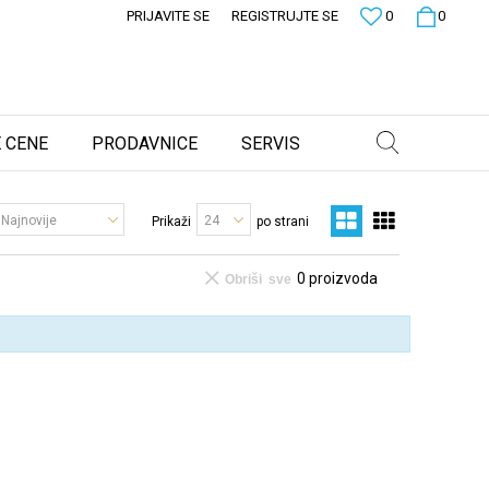
PRIJAVITE SE
REGISTRUJTE SE
0
0
 CENE
PRODAVNICE
SERVIS
Prikaži
po strani
0
proizvoda
Obriši sve