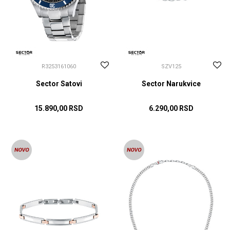
R3253161060
SZV125
Sector Satovi
Sector Narukvice
15.890,00
RSD
6.290,00
RSD
DODAJ U KORPU
DODAJ U KORPU