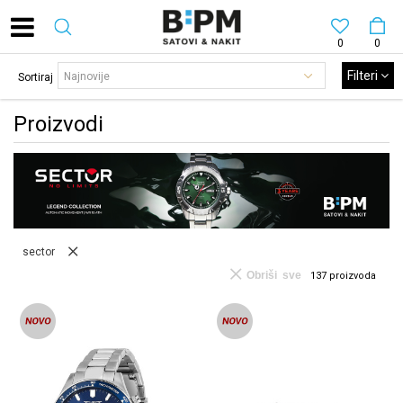
0
0
Filteri
Sortiraj
Proizvodi
sector
Obriši sve
137
proizvoda