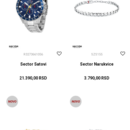
R3273661056
SZS155
Sector Satovi
Sector Narukvice
21.390,00
RSD
3.790,00
RSD
DODAJ U KORPU
DODAJ U KORPU