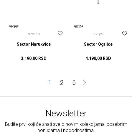
SZS118
SZQ27
Sector Narukvice
Sector Ogrlice
3.190,00
RSD
4.190,00
RSD
DODAJ U KORPU
DODAJ U KORPU
1
2
6
Newsletter
Budite prvi koji će znati sve o novim kolekcijama, posebnim
ponudama i pogodnostima.