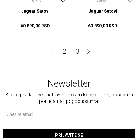
J805/D
J805/C
Jaguar Satovi
Jaguar Satovi
60.890,00
RSD
60.890,00
RSD
DODAJ U KORPU
DODAJ U KORPU
1
2
3
Newsletter
Budite prvi koji će znati sve o novim kolekcijama, posebnim
ponudama i pogodnostima.
PRIJAVITE SE