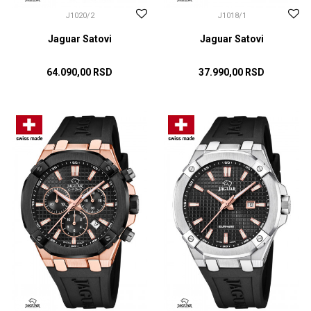
J1020/2
J1018/1
Jaguar Satovi
Jaguar Satovi
64.090,00
RSD
37.990,00
RSD
DODAJ U KORPU
DODAJ U KORPU