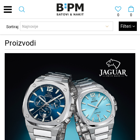
0
0
Filteri
Sortiraj
Proizvodi