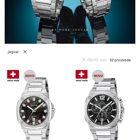
jaguar
Obriši sve
52
proizvoda