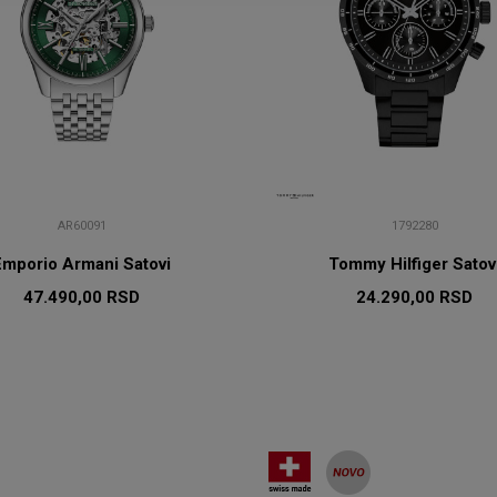
AR60091
1792280
Emporio Armani Satovi
Tommy Hilfiger Satov
47.490,00
RSD
24.290,00
RSD
DODAJ U KORPU
DODAJ U KORP