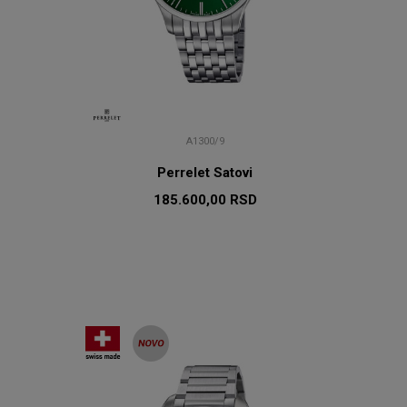
A1300/9
Perrelet Satovi
185.600,00
RSD
U
DODAJ U KORPU