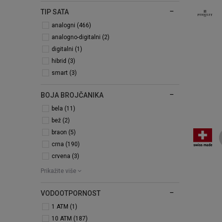
TIP SATA
analogni (466)
analogno-digitalni (2)
digitalni (1)
hibrid (3)
smart (3)
BOJA BROJČANIKA
bela (11)
bež (2)
braon (5)
crna (190)
crvena (3)
Prikažite više
VODOOTPORNOST
1 ATM (1)
10 ATM (187)