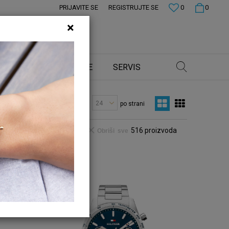
PRIJAVITE SE
REGISTRUJTE SE
0
0
×
 CENE
PRODAVNICE
SERVIS
Prikaži
po strani
516
proizvoda
Obriši sve