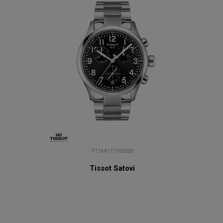
T1164171105200
Tissot Satovi
CENA NA UPIT
U