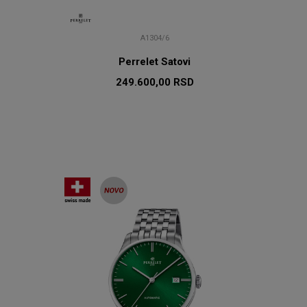
A1304/6
Perrelet Satovi
249.600,00
RSD
U
DODAJ U KORPU