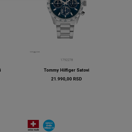
1792278
i
Tommy Hilfiger Satovi
21.990,00
RSD
U
DODAJ U KORPU