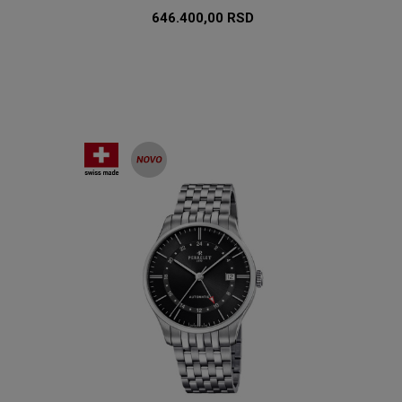
646.400,00
RSD
U
DODAJ U KORPU