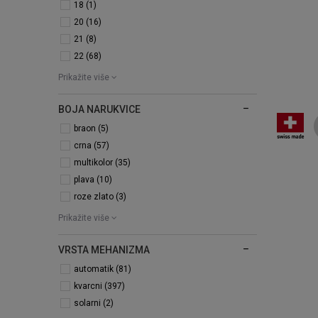
18 (1)
20 (16)
21 (8)
22 (68)
Prikažite više
BOJA NARUKVICE
braon (5)
crna (57)
multikolor (35)
plava (10)
roze zlato (3)
Prikažite više
VRSTA MEHANIZMA
automatik (81)
kvarcni (397)
solarni (2)