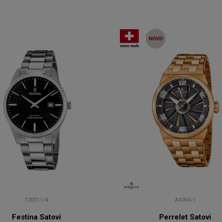
F20511/4
A4064/1
Festina Satovi
Perrelet Satovi