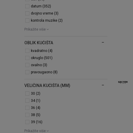
datum (352)
dvojno vreme (3)
kontrola muzike (2)
Prikažite više
OBLIK KUĆIŠTA
kvadratno (4)
okruglo (501)
ovalno (3)
pravougaono (8)
VELIČINA KUĆIŠTA (MM)
30 (2)
34 (1)
36 (4)
38 (5)
39 (16)
Prikažite više