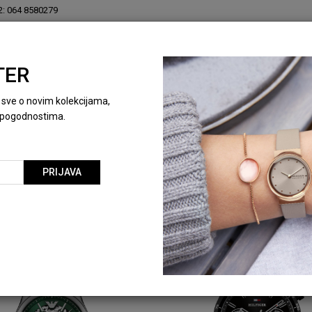
2: 064 8580279
TER
KOLEKCIONARSKE KUTIJE
NOVO
SPECIJALNE
ti sve o novim kolekcijama,
pogodnostima.
Sortiraj
PRIJAVA
materijal-narukvice-nerdjajuci-celik