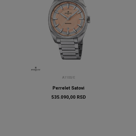
A1100/E
Perrelet Satovi
535.090,00
RSD
U
DODAJ U KORPU