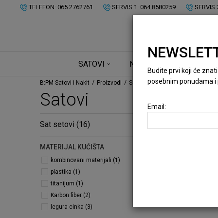
TELEFON: 065 2762761
SERVIS 1: 064 8580259
SERVIS 
NEWSLET
SATOVI
NAKIT
BRENDOVI
Budite prvi koji će zna
posebnim ponudama i 
B:PM Satovi i Nakit
Proizvodi
Satovi
Satovi
Email:
Sat setovi
(16)
muski
MATERIJAL KUĆIŠTA
kombinovani materijali (1)
plastika (1)
titanijum (1)
Karbon fiber (2)
legura cinka (3)