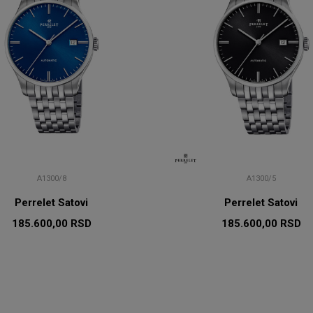
A1300/8
A1300/5
Perrelet Satovi
Perrelet Satovi
185.600,00
RSD
185.600,00
RSD
DODAJ U KORPU
DODAJ U KORP