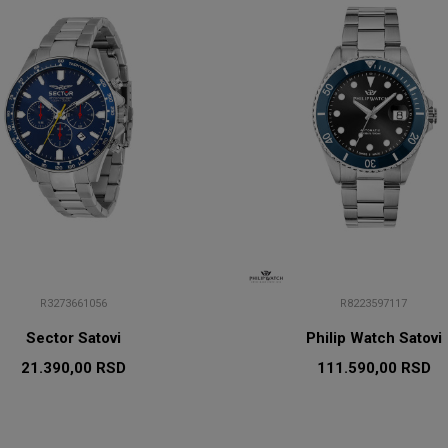
R3273661056
R8223597117
Sector Satovi
Philip Watch Satovi
21.390,00
RSD
111.590,00
RSD
DODAJ U KORPU
DODAJ U KORP