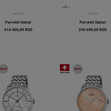
A4062/2
A1304/9
Perrelet Satovi
Perrelet Satovi
614.400,00
RSD
249.600,00
RSD
DODAJ U KORPU
DODAJ U KORP