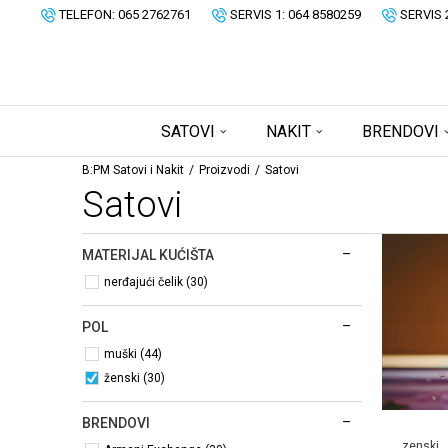
TELEFON: 065 2762761
SERVIS 1: 064 8580259
SERVIS 
SATOVI
NAKIT
BRENDOVI
B:PM Satovi i Nakit
Proizvodi
Satovi
Satovi
MATERIJAL KUĆIŠTA
nerđajući čelik (30)
POL
muški (44)
ženski (30)
BRENDOVI
zenski