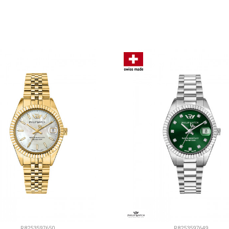
DODAJ U KORPU
DODAJ U KORP
R8253597650
R8253597649