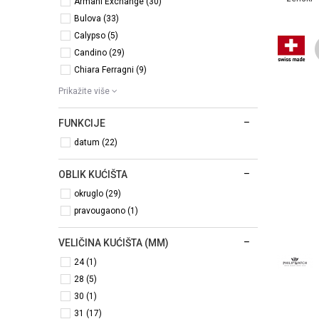
Armani Exchange (30)
Bulova (33)
Calypso (5)
Candino (29)
Chiara Ferragni (9)
Prikažite više
FUNKCIJE
datum (22)
OBLIK KUĆIŠTA
okruglo (29)
pravougaono (1)
VELIČINA KUĆIŠTA (MM)
24 (1)
28 (5)
30 (1)
31 (17)