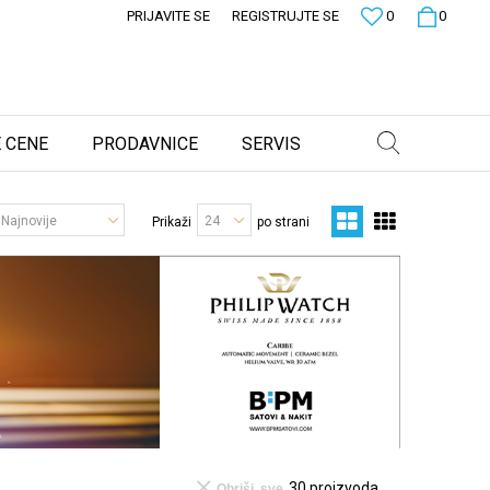
PRIJAVITE SE
REGISTRUJTE SE
0
0
 CENE
PRODAVNICE
SERVIS
Prikaži
po strani
30
proizvoda
Obriši sve