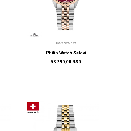
R8253597659
Philip Watch Satovi
53.290,00
RSD
U
DODAJ U KORPU