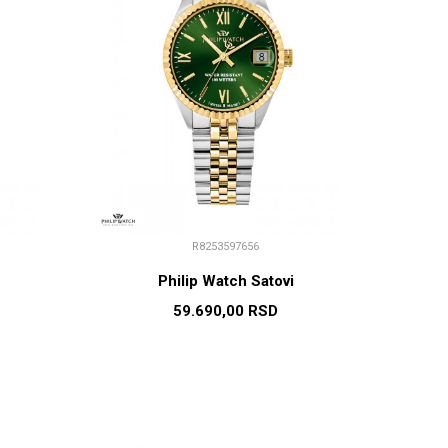
R8253597656
Philip Watch Satovi
59.690,00
RSD
U
DODAJ U KORPU