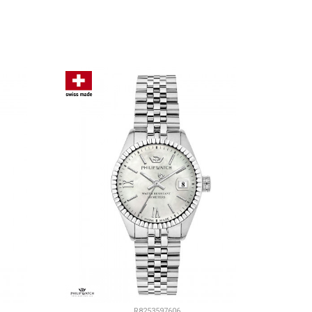
U
DODAJ U KORPU
R8253597606