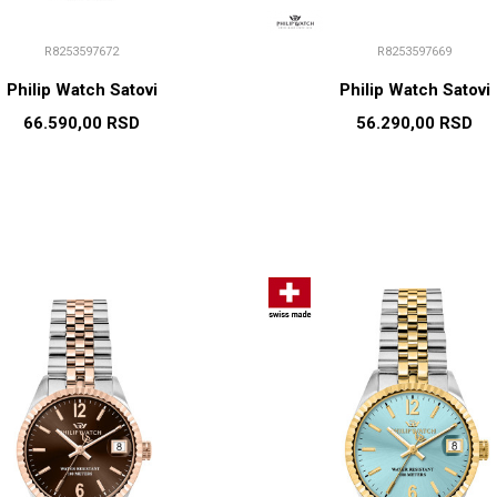
R8253597672
R8253597669
Philip Watch Satovi
Philip Watch Satovi
66.590,00
RSD
56.290,00
RSD
DODAJ U KORPU
DODAJ U KORP