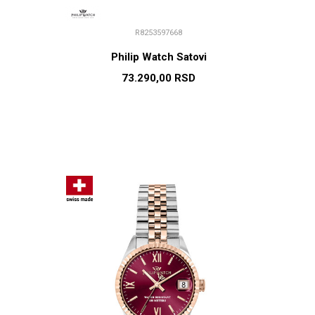
R8253597668
Philip Watch Satovi
73.290,00
RSD
U
DODAJ U KORPU