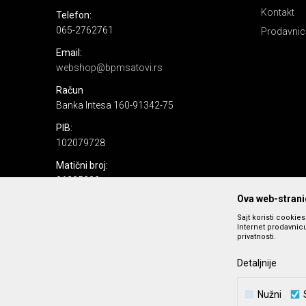
Kontakt
Telefon:
065-2762761
Prodavnic
Email:
webshop@bpmsatovi.rs
Račun
Banka Intesa 160-91342-75
PIB:
102079728
Matični broj:
06205232
Ova web-stranic
Sajt koristi cookie
Internet prodavnicu
privatnosti.
Detaljnije
Nastojimo da budemo što precizniji u opisu proizvoda, prika
Nužni
podrazumeva se da s