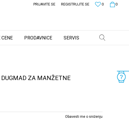
PRIJAVITE SE
REGISTRUJTE SE
0
0
 CENE
PRODAVNICE
SERVIS
R DUGMAD ZA MANŽETNE
Obavesti me o sniženju