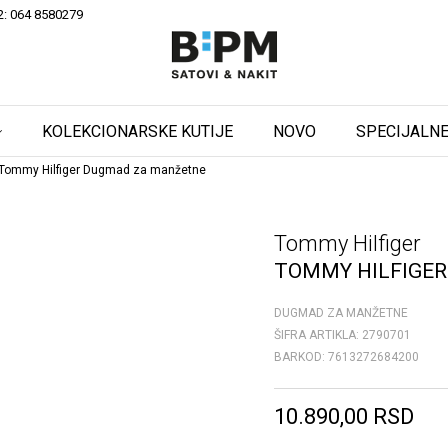
2: 064 8580279
KOLEKCIONARSKE KUTIJE
NOVO
SPECIJALNE
Tommy Hilfiger Dugmad za manžetne
Tommy Hilfiger
TOMMY HILFIGE
DUGMAD ZA MANŽETNE
ŠIFRA ARTIKLA:
2790701
BARKOD:
7613272684200
10.890,00
RSD