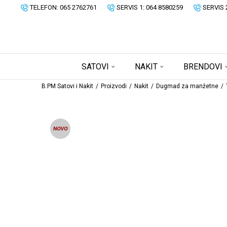
TELEFON: 065 2762761
SERVIS 1: 064 8580259
SERVIS 
SATOVI
NAKIT
BRENDOVI
B:PM Satovi i Nakit
Proizvodi
Nakit
Dugmad za manžetne