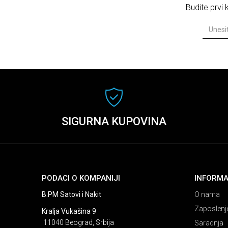
Budite prvi
SIGURNA KUPOVINA
PODACI O KOMPANIJI
INFORMA
B:PM Satovi i Nakit
O nama
Zaposlenj
Kralja Vukašina 9
11040 Beograd, Srbija
Saradnja