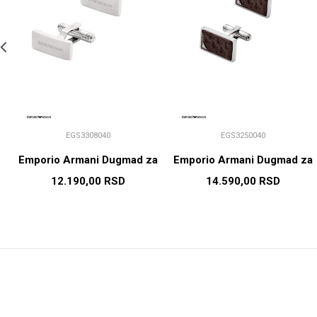
EGS3308040
EGS3250040
a
Emporio Armani Dugmad za
Emporio Armani Dugmad za
manžetne
manžetne
12.190,00
RSD
14.590,00
RSD