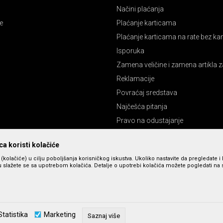
Načini plaćanja
e
Plaćanje karticama
Plaćanje karticama na rate bez k
Isporuka
Zamena veličine i zamena artikla z
Reklamacije
Povraćaj sredstava
Najčešća pitanja
Pravo na odustajanje
a koristi kolačiće
s (kolačiće) u cilju poboljšanja korisničkog iskustva. Ukoliko nastavite da pregledate i 
 slažete se sa upotrebom kolačića. Detalje o upotrebi kolačića možete pogledati na st
zu slika i cena, ali ne možemo da garantujemo da su sve informacije kompletne 
Statistika
Marketing
u dostupni u svakom trenutku. Raspoloživost robe možete proveriti pozivom n
Saznaj više