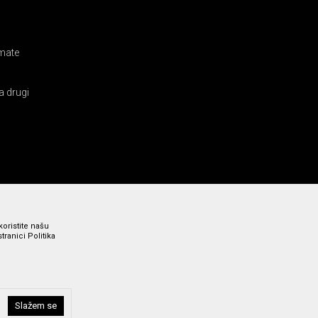
amate
a drugi
koristite našu
ranici Politika
i bez grešaka. Svi prikazani artikli su deo naše ponude i ne
Slažem se
a broj 011 369 4000.