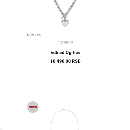
127389 09
Edblad Ogrlice
10.490,00
RSD
U
DODAJ U KORPU