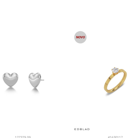
DODAJ U KORPU
DODAJ U KORP
127379 09
41630117