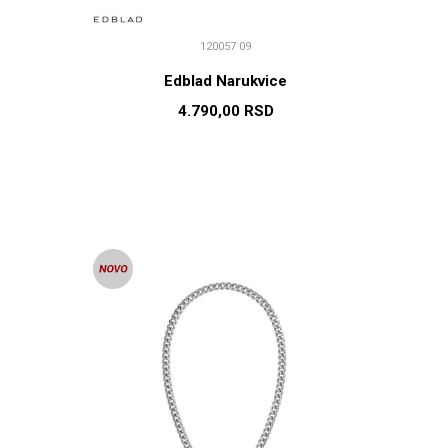
120057 09
Edblad Narukvice
4.790,00
RSD
U
DODAJ U KORPU