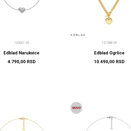
120061 09
127388 09
Edblad Narukvice
Edblad Ogrlice
4.790,00
RSD
10.490,00
RSD
DODAJ U KORPU
DODAJ U KORP