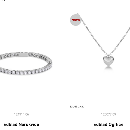
124914 06
120077 09
Edblad Narukvice
Edblad Ogrlice