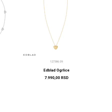
127386 09
Edblad Ogrlice
7.990,00
RSD
U
DODAJ U KORPU