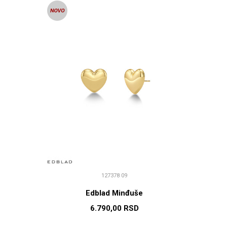
127378 09
Edblad Minđuše
6.790,00
RSD