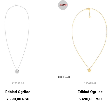
127387 09
120075 09
Edblad Ogrlice
Edblad Ogrlice
7.990,00
RSD
5.490,00
RSD