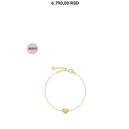
6.790,00
RSD
U
140 MM
150 MM
160 MM
168 MM
175 MM
DODAJ U KORPU