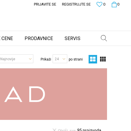
PRIJAVITE SE
REGISTRUJTE SE
0
0
 CENE
PRODAVNICE
SERVIS
Prikaži
po strani
95
proizvoda
Obriši sve