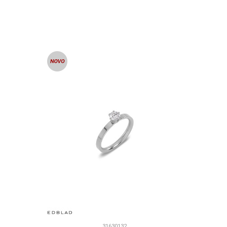
U
DODAJ U KORPU
31630132