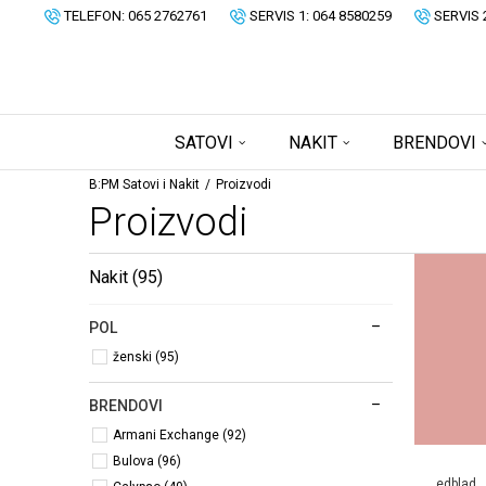
TELEFON: 065 2762761
SERVIS 1: 064 8580259
SERVIS 
SATOVI
NAKIT
BRENDOVI
B:PM Satovi i Nakit
Proizvodi
Proizvodi
Nakit
(95)
POL
ženski (95)
BRENDOVI
Armani Exchange (92)
Bulova (96)
edblad