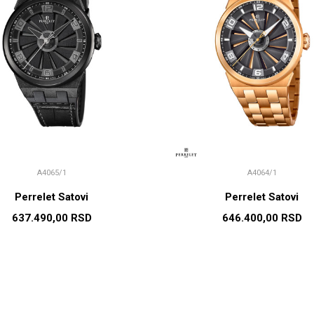
A4065/1
A4064/1
Perrelet Satovi
Perrelet Satovi
637.490,00
RSD
646.400,00
RSD
DODAJ U KORPU
DODAJ U KORP