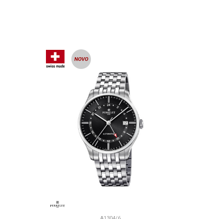
U
DODAJ U KORPU
A1304/6