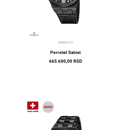
A4065/S3
Perrelet Satovi
665.600,00
RSD
U
DODAJ U KORPU