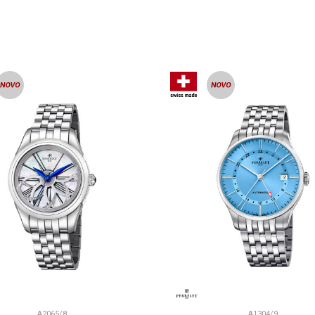
DODAJ U KORPU
DODAJ U KORP
A2065/8
A1304/9