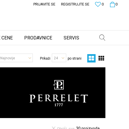
PRIJAVITE SE
REGISTRUJTE SE
0
0
 CENE
PRODAVNICE
SERVIS
Prikaži
po strani
30
proizvoda
Obriši sve