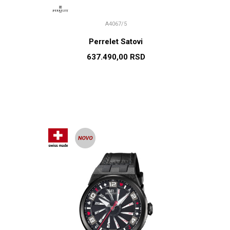
A4067/5
Perrelet Satovi
637.490,00
RSD
U
DODAJ U KORPU