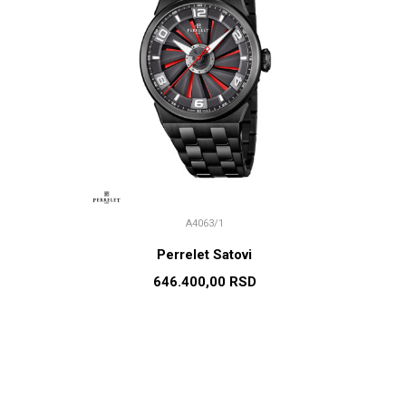
A4063/1
Perrelet Satovi
646.400,00
RSD
U
DODAJ U KORPU