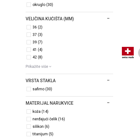
okruglo (30)
VELIČINA KUĆIŠTA (MM)
36 (2)
37 (3)
39 (7)
41 (4)
42 (8)
Prikažite više
VRSTA STAKLA
safirno (30)
MATERIJAL NARUKVICE
koža (14)
nerđajući čelik (16)
silikon (6)
titanijum (5)