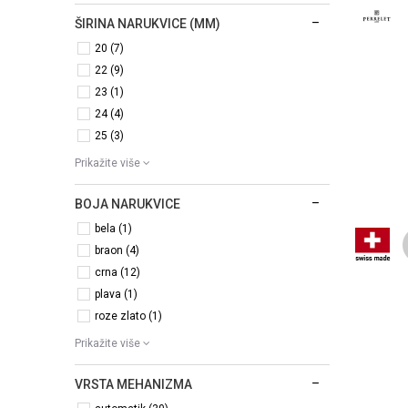
ŠIRINA NARUKVICE (MM)
20 (7)
22 (9)
23 (1)
24 (4)
25 (3)
Prikažite više
BOJA NARUKVICE
bela (1)
braon (4)
crna (12)
plava (1)
roze zlato (1)
Prikažite više
VRSTA MEHANIZMA