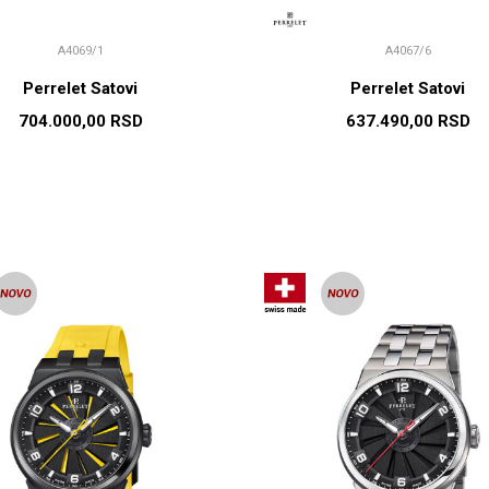
A4069/1
A4067/6
Perrelet Satovi
Perrelet Satovi
704.000,00
RSD
637.490,00
RSD
DODAJ U KORPU
DODAJ U KORP