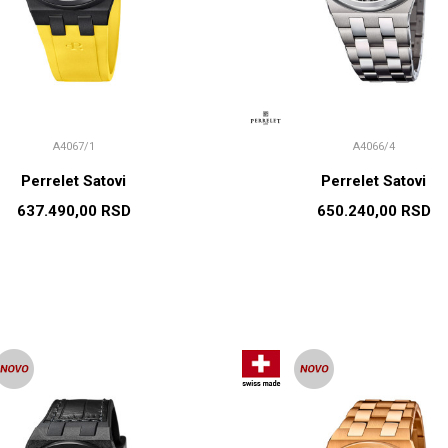
A4067/1
A4066/4
Perrelet Satovi
Perrelet Satovi
637.490,00
RSD
650.240,00
RSD
DODAJ U KORPU
DODAJ U KORP