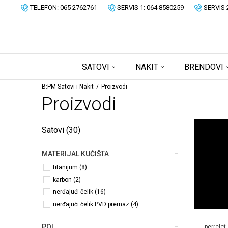
TELEFON: 065 2762761
SERVIS 1: 064 8580259
SERVIS 
SATOVI
NAKIT
BRENDOVI
B:PM Satovi i Nakit
Proizvodi
Proizvodi
Satovi
(30)
MATERIJAL KUĆIŠTA
titanijum (8)
karbon (2)
nerđajući čelik (16)
nerđajući čelik PVD premaz (4)
POL
perrelet