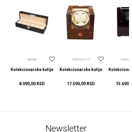
6W-BX
1051GC1-F-5
1041EB
ije
Kolekcionarske kutije
Kolekcionarske kutije
Kolekcionar
8.090,00
RSD
17.590,00
RSD
15.690,
Newsletter