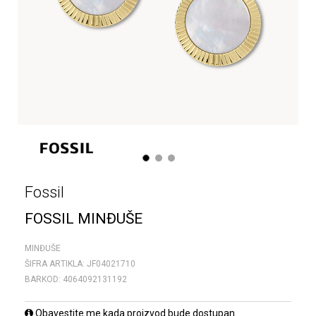
1
2
3
Fossil
FOSSIL MINĐUŠE
MINĐUŠE
ŠIFRA ARTIKLA:
JF04021710
BARKOD:
4064092131192
Obavestite me kada proizvod bude dostupan