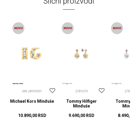
Slični proizvodi
MKJ8593931
2781079
2781
Michael Kors Minđuše
Tommy Hilfiger
Tommy Hi
Minđuše
Minđ
10.890,00
RSD
9.690,00
RSD
8.490,0