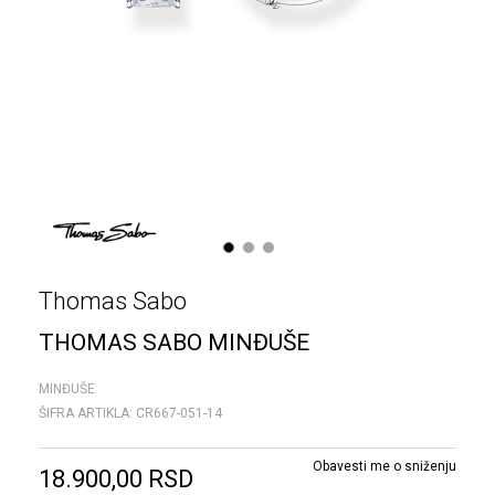
1
2
3
Thomas Sabo
THOMAS SABO MINĐUŠE
MINĐUŠE
ŠIFRA ARTIKLA:
CR667-051-14
Obavesti me o sniženju
18.900,00
RSD