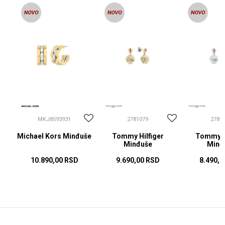
MKJ8593931
2781079
2781
Michael Kors Minđuše
Tommy Hilfiger
Tommy Hi
Minđuše
Minđ
10.890,00
RSD
9.690,00
RSD
8.490,0