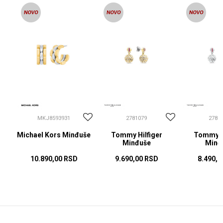
MKJ8593931
2781079
2781
Michael Kors Minđuše
Tommy Hilfiger
Tommy Hi
Minđuše
Minđ
10.890,00
RSD
9.690,00
RSD
8.490,0