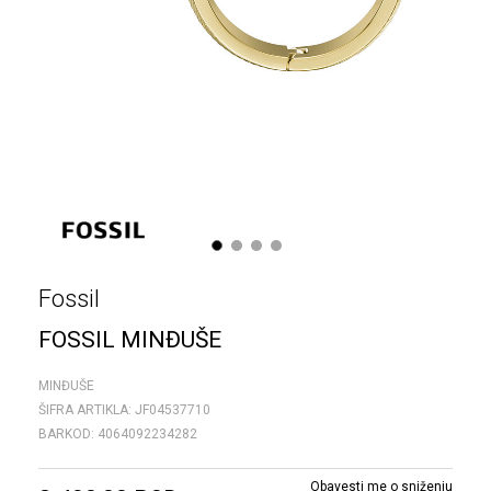
1
2
3
4
Fossil
FOSSIL MINĐUŠE
MINĐUŠE
ŠIFRA ARTIKLA:
JF04537710
BARKOD:
4064092234282
Obavesti me o sniženju