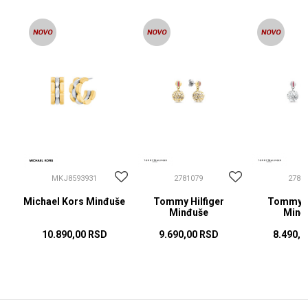
MKJ8593931
2781079
2781
Michael Kors Minđuše
Tommy Hilfiger
Tommy Hi
Minđuše
Minđ
10.890,00
RSD
9.690,00
RSD
8.490,0