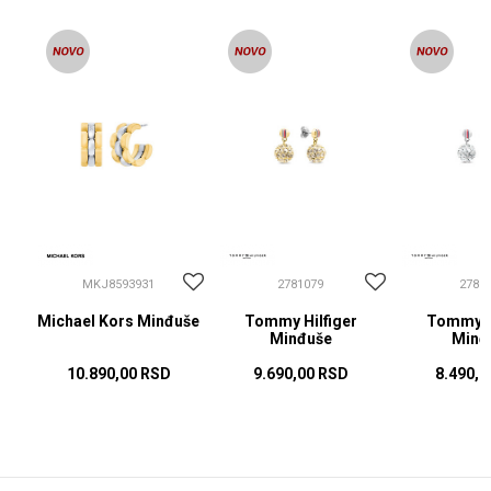
MKJ8593931
2781079
2781
Michael Kors Minđuše
Tommy Hilfiger
Tommy Hi
Minđuše
Minđ
10.890,00
RSD
9.690,00
RSD
8.490,0