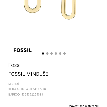
1
2
3
4
5
6
Fossil
FOSSIL MINĐUŠE
MINĐUŠE
ŠIFRA ARTIKLA:
JF04587710
BARKOD:
4064092254013
Obavesti me o sniženju