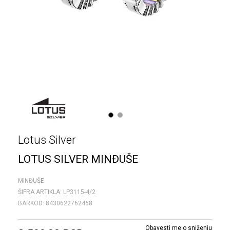
1
2
Lotus Silver
LOTUS SILVER MINĐUŠE
MINĐUŠE
ŠIFRA ARTIKLA:
LP3115-4/2
BARKOD:
8430622762468
Obavesti me o sniženju