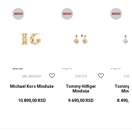
MKJ8593931
2781079
2781
Michael Kors Minđuše
Tommy Hilfiger
Tommy Hi
Minđuše
Minđ
10.890,00
RSD
9.690,00
RSD
8.490,0