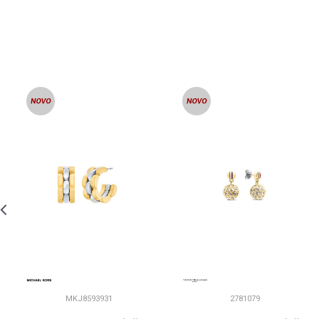
MKJ8593931
2781079