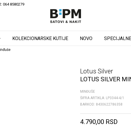
2: 064 8580279
KOLEKCIONARSKE KUTIJE
NOVO
SPECIJALNE
Minđuše
Lotus Silver
LOTUS SILVER M
MINĐUŠE
ŠIFRA ARTIKLA:
LP3344-4/1
BARKOD:
8430622786358
4.790,00
RSD