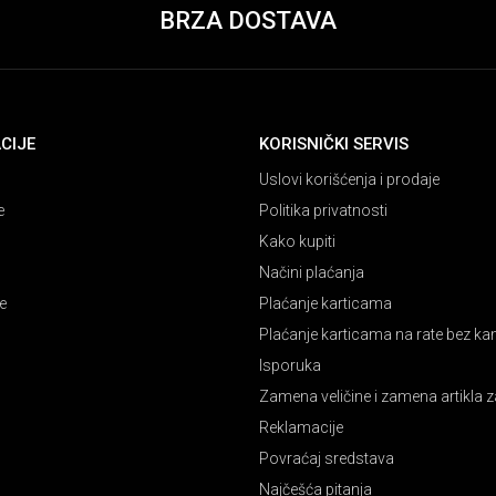
BRZA DOSTAVA
CIJE
KORISNIČKI SERVIS
Uslovi korišćenja i prodaje
e
Politika privatnosti
Kako kupiti
Načini plaćanja
e
Plaćanje karticama
Plaćanje karticama na rate bez k
Isporuka
Zamena veličine i zamena artikla z
Reklamacije
Povraćaj sredstava
Najčešća pitanja