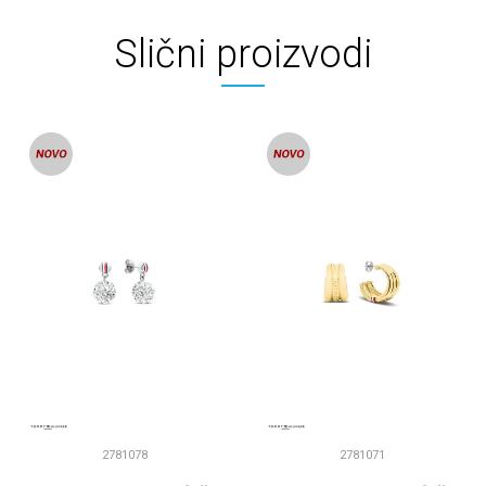
Slični proizvodi
2781078
2781071