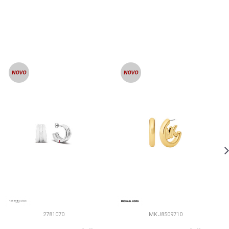
2781070
MKJ8509710