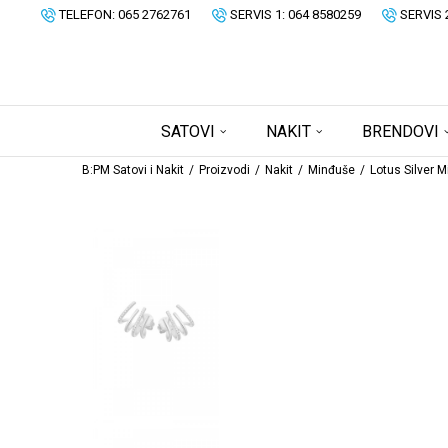
TELEFON: 065 2762761
SERVIS 1: 064 8580259
SERVIS 
SATOVI
NAKIT
BRENDOVI
B:PM Satovi i Nakit
Proizvodi
Nakit
Minđuše
Lotus Silver 