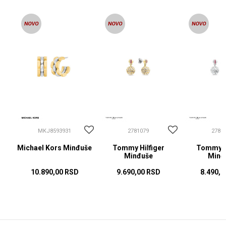
MKJ8593931
2781079
2781
Michael Kors Minđuše
Tommy Hilfiger
Tommy Hi
Minđuše
Minđ
10.890,00
RSD
9.690,00
RSD
8.490,0