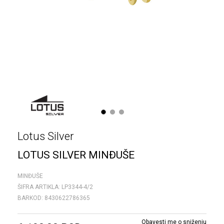
1
2
3
Lotus Silver
LOTUS SILVER MINĐUŠE
MINĐUŠE
ŠIFRA ARTIKLA:
LP3344-4/2
BARKOD:
8430622786365
Obavesti me o sniženju