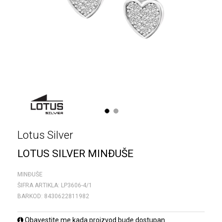
1
2
Lotus Silver
LOTUS SILVER MINĐUŠE
MINĐUŠE
ŠIFRA ARTIKLA:
LP3606-4/1
BARKOD:
8430622811982
Obavestite me kada proizvod bude dostupan