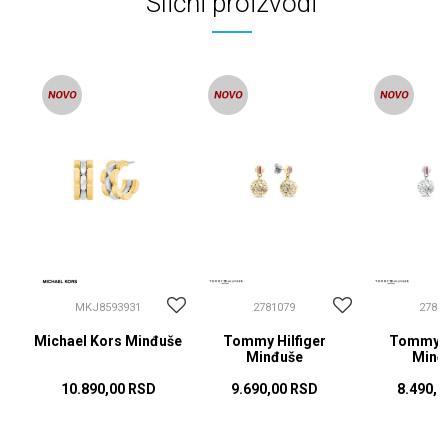
Slični proizvodi
MKJ8593931
2781079
2781
Michael Kors Minđuše
Tommy Hilfiger
Tommy Hi
Minđuše
Minđ
10.890,00
RSD
9.690,00
RSD
8.490,0