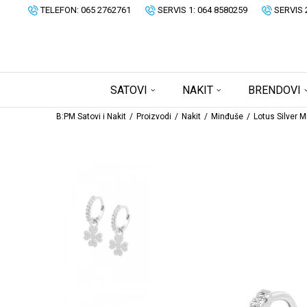
TELEFON: 065 2762761
SERVIS 1: 064 8580259
SERVIS 
SATOVI
NAKIT
BRENDOVI
B:PM Satovi i Nakit
Proizvodi
Nakit
Minđuše
Lotus Silver 