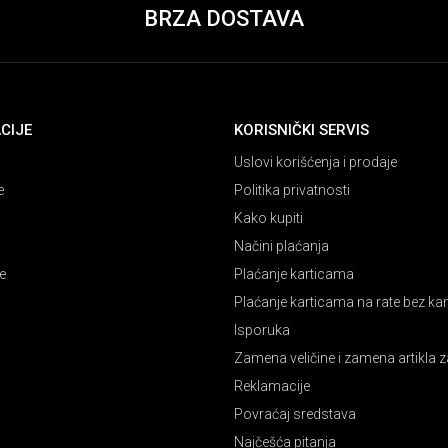
BRZA DOSTAVA
CIJE
KORISNIČKI SERVIS
Uslovi korišćenja i prodaje
e
Politika privatnosti
Kako kupiti
Načini plaćanja
e
Plaćanje karticama
Plaćanje karticama na rate bez k
Isporuka
Zamena veličine i zamena artikla z
Reklamacije
Povraćaj sredstava
Najčešća pitanja