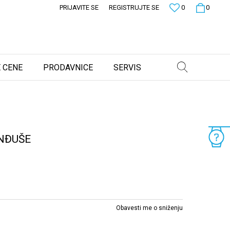
PRIJAVITE SE
REGISTRUJTE SE
0
0
 CENE
PRODAVNICE
SERVIS
INĐUŠE
Obavesti me o sniženju