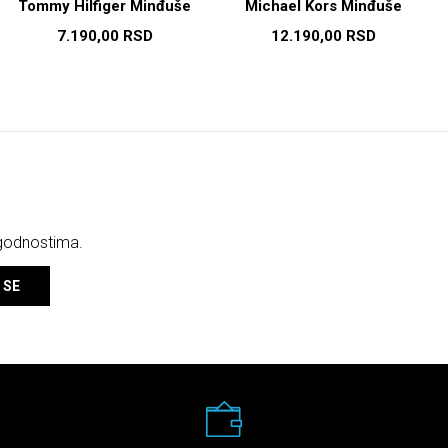
Tommy Hilfiger Minđuše
Michael Kors Minđuše
7.190,00
RSD
12.190,00
RSD
ogodnostima.
 SE