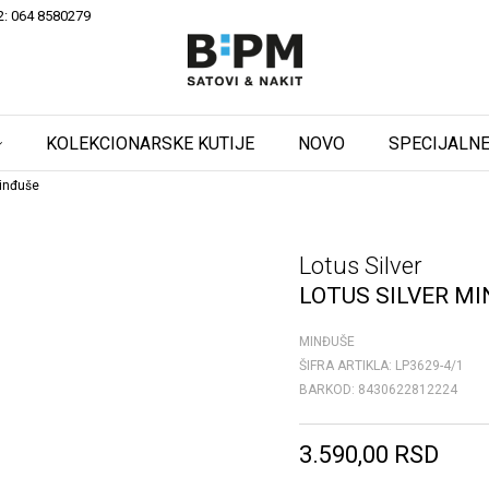
2: 064 8580279
KOLEKCIONARSKE KUTIJE
NOVO
SPECIJALNE
Minđuše
Lotus Silver
LOTUS SILVER M
MINĐUŠE
ŠIFRA ARTIKLA:
LP3629-4/1
BARKOD:
8430622812224
3.590,00
RSD