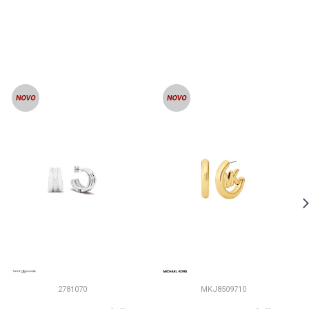
2781070
MKJ8509710