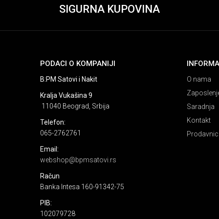
SIGURNA KUPOVINA
PODACI O KOMPANIJI
INFORMA
B:PM Satovi i Nakit
O nama
Zaposlenj
Kralja Vukašina 9
11040 Beograd, Srbija
Saradnja
Kontakt
Telefon:
065-2762761
Prodavnic
Email:
webshop@bpmsatovi.rs
Račun
Banka Intesa 160-91342-75
PIB:
102079728