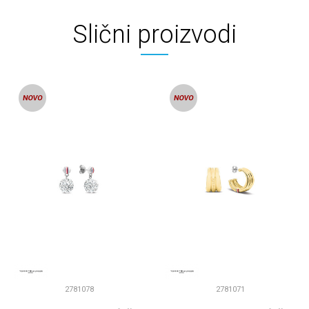
Slični proizvodi
2781078
2781071