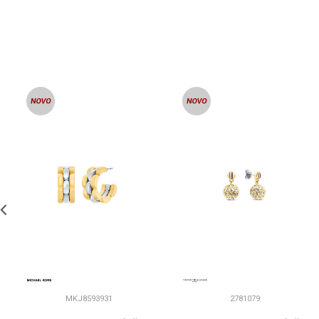
MKJ8593931
2781079