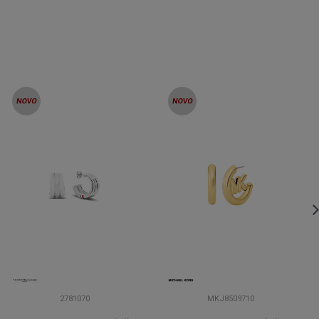
2781070
MKJ8509710