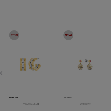
MKJ8593931
2781079