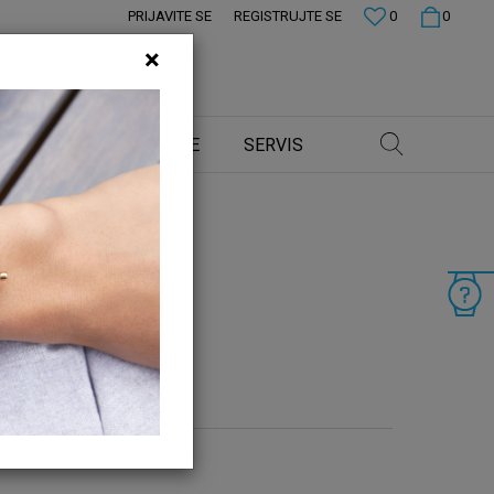
PRIJAVITE SE
REGISTRUJTE SE
0
0
×
 CENE
PRODAVNICE
SERVIS
zvod bude dostupan