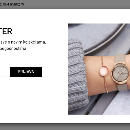
2: 064 8580279
TER
KOLEKCIONARSKE KUTIJE
NOVO
SPECIJALNE
ti sve o novim kolekcijama,
pogodnostima.
e
Fossil
PRIJAVA
FOSSIL MINĐUŠE
MINĐUŠE
ŠIFRA ARTIKLA:
JF04666040
BARKOD:
4064092267990
Obavestite me kada proi