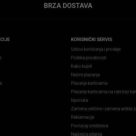
BRZA DOSTAVA
CIJE
KORISNIČKI SERVIS
Uslovi korišćenja i prodaje
e
Politika privatnosti
Kako kupiti
Načini plaćanja
e
Plaćanje karticama
Plaćanje karticama na rate bez k
Isporuka
Zamena veličine i zamena artikla z
Reklamacije
Povraćaj sredstava
Najčešća pitanja