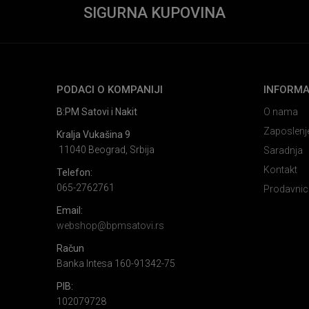
SIGURNA KUPOVINA
PODACI O KOMPANIJI
INFORMA
B:PM Satovi i Nakit
O nama
Zaposlenj
Kralja Vukašina 9
11040 Beograd, Srbija
Saradnja
Kontakt
Telefon:
065-2762761
Prodavnic
Email:
webshop@bpmsatovi.rs
Račun
Banka Intesa 160-91342-75
PIB:
102079728