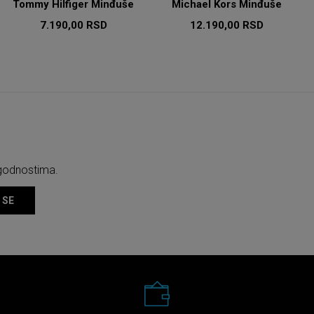
Tommy Hilfiger Minđuše
Michael Kors Minđuše
7.190,00
RSD
12.190,00
RSD
ogodnostima.
 SE