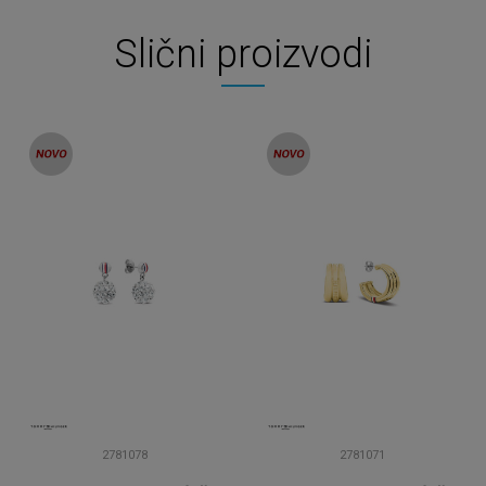
Slični proizvodi
2781078
2781071