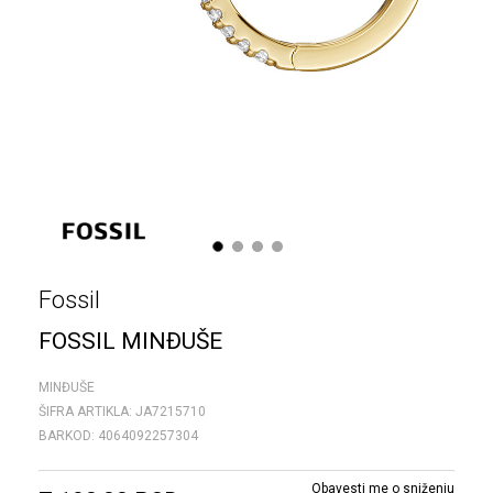
1
2
3
4
Fossil
FOSSIL MINĐUŠE
MINĐUŠE
ŠIFRA ARTIKLA:
JA7215710
BARKOD:
4064092257304
Obavesti me o sniženju