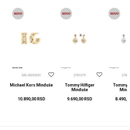
MKJ8593931
2781079
2781
Michael Kors Minđuše
Tommy Hilfiger
Tommy Hi
Minđuše
Minđ
10.890,00
RSD
9.690,00
RSD
8.490,0