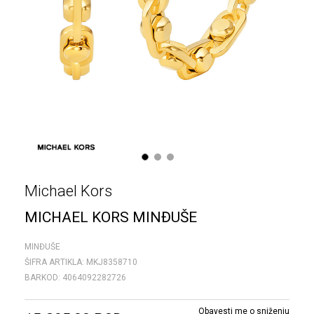
1
2
3
Michael Kors
MICHAEL KORS MINĐUŠE
MINĐUŠE
ŠIFRA ARTIKLA:
MKJ8358710
BARKOD:
4064092282726
Obavesti me o sniženju