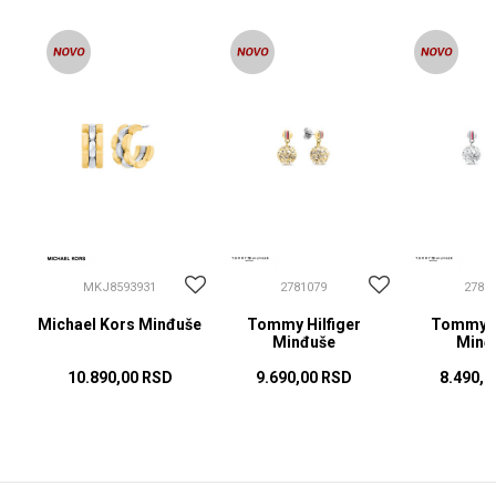
MKJ8593931
2781079
2781
Michael Kors Minđuše
Tommy Hilfiger
Tommy Hi
Minđuše
Minđ
10.890,00
RSD
9.690,00
RSD
8.490,0