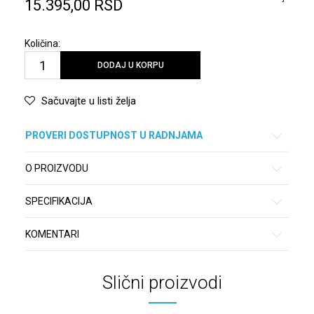
15.395,00
RSD
Količina:
DODAJ U KORPU
Sačuvajte u listi želja
PROVERI DOSTUPNOST U RADNJAMA
O PROIZVODU
SPECIFIKACIJA
KOMENTARI
Slični proizvodi