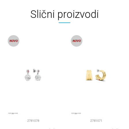
Slični proizvodi
2781078
2781071