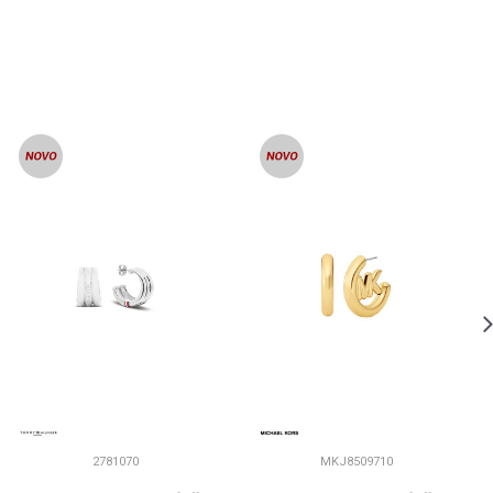
2781070
MKJ8509710