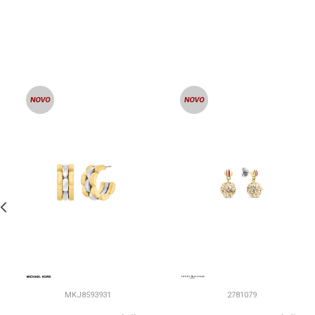
MKJ8593931
2781079