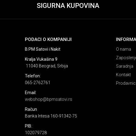
SIGURNA KUPOVINA
PODACI O KOMPANIJI
INFORMA
B:PM Satovi i Nakit
O nama
Zaposlenj
Kralja Vukašina 9
11040 Beograd, Srbija
Saradnja
Kontakt
Telefon:
065-2762761
Prodavnic
Email:
webshop@bpmsatovi.rs
Račun
Banka Intesa 160-91342-75
PIB:
102079728