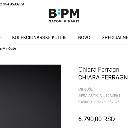
2: 064 8580279
KOLEKCIONARSKE KUTIJE
NOVO
SPECIJALNE
ni Minđuše
Chiara Ferragni
CHIARA FERRAGN
MINĐUŠE
ŠIFRA ARTIKLA:
J19AXP04
BARKOD:
8056783082025
6.790,00
RSD