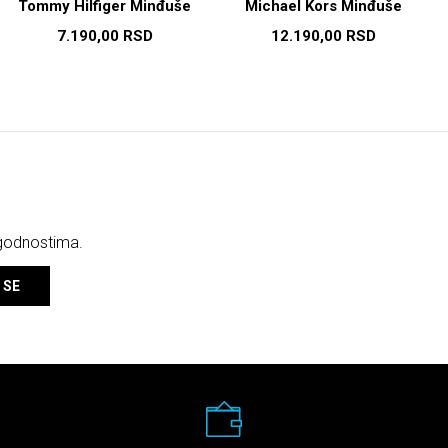
Tommy Hilfiger Minđuše
Michael Kors Minđuše
7.190,00
RSD
12.190,00
RSD
ogodnostima.
 SE