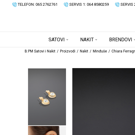
TELEFON: 065 2762761
SERVIS 1: 064 8580259
SERVIS 
SATOVI
NAKIT
BRENDOVI
B:PM Satovi i Nakit
Proizvodi
Nakit
Minđuše
Chiara Ferrag