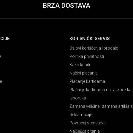
BRZA DOSTAVA
CIJE
KORISNIČKI SERVIS
Uslovi korišćenja i prodaje
e
Politika privatnosti
Kako kupiti
Načini plaćanja
e
Plaćanje karticama
Plaćanje karticama na rate bez k
Isporuka
Zamena veličine i zamena artikla z
Reklamacije
Povraćaj sredstava
Najčešća pitanja