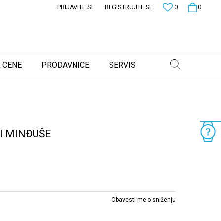
PRIJAVITE SE
REGISTRUJTE SE
0
0
 CENE
PRODAVNICE
SERVIS
I MINĐUŠE
Obavesti me o sniženju