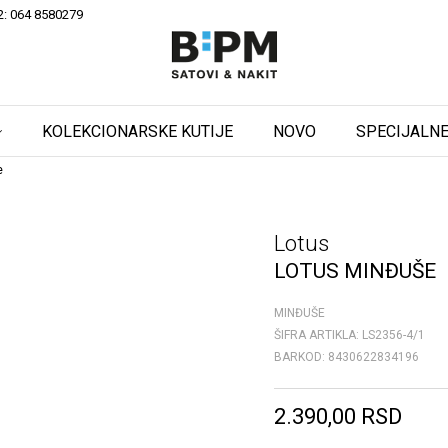
2: 064 8580279
KOLEKCIONARSKE KUTIJE
NOVO
SPECIJALNE
e
Lotus
LOTUS MINĐUŠE
MINĐUŠE
ŠIFRA ARTIKLA:
LS2356-4/1
BARKOD:
8430622834196
2.390,00
RSD