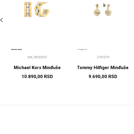
MKJ8593931
2781079
Michael Kors Minđuše
Tommy Hilfiger Minđuše
10.890,00
RSD
9.690,00
RSD