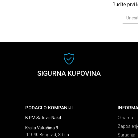
Budite prvi
SIGURNA KUPOVINA
PODACI O KOMPANIJI
INFORMA
B:PM Satovi i Nakit
O nama
Zaposlenj
Kralja Vukašina 9
11040 Beograd, Srbija
Saradnja