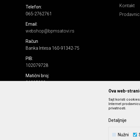
Kontakt
Telefon:
065-2762761
Prodavnic
Email:
webshop@bpmsatovi.rs
Račun
Banka Intesa 160-91342-75
PIB:
102079728
Matični broj:
06205232
Ova web-stranic
Sajt koristi cookie
Internet prodavnicu
privatnosti.
Detaljnije
Nastojimo da budemo što precizniji u opisu proizvoda, prika
Nužni
podrazumeva se da s