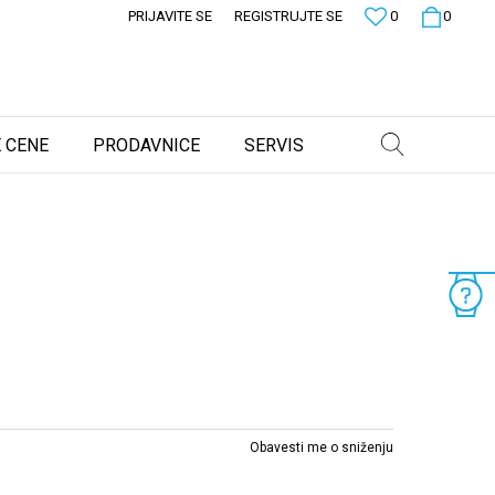
PRIJAVITE SE
REGISTRUJTE SE
0
0
 CENE
PRODAVNICE
SERVIS
Obavesti me o sniženju