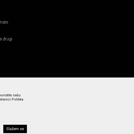
amate
a drugi
koristite našu
ranici Politika
i bez grešaka. Svi prikazani artikli su deo naše ponude i ne
Slažem se
a broj 011 369 4000.