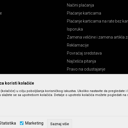
Načini plaćanja
e
Plaćanje karticama
Plaćanje karticama na rate bez k
Isporuka
Zamena veličine i zamena artikla z
Reklamacije
Povraćaj sredstava
Najčešća pitanja
Pravo na odustajanje
a koristi kolačiće
s (kolačiće) u cilju poboljšanja korisničkog iskustva. Ukoliko nastavite da pregledate i 
 slažete se sa upotrebom kolačića. Detalje o upotrebi kolačića možete pogledati na st
zu slika i cena, ali ne možemo da garantujemo da su sve informacije kompletne 
Statistika
Marketing
u dostupni u svakom trenutku. Raspoloživost robe možete proveriti pozivom n
Saznaj više