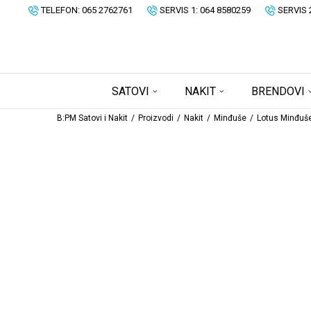
TELEFON: 065 2762761
SERVIS 1: 064 8580259
SERVIS 
SATOVI
NAKIT
BRENDOVI
B:PM Satovi i Nakit
Proizvodi
Nakit
Minđuše
Lotus Minđuš