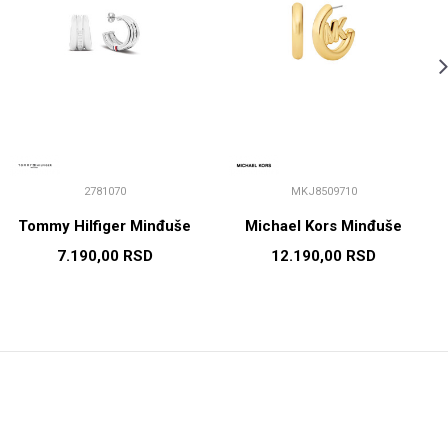
2781070
MKJ8509710
Tommy Hilfiger Minđuše
Michael Kors Minđuše
7.190,00
RSD
12.190,00
RSD