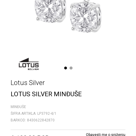
1
2
Lotus Silver
LOTUS SILVER MINĐUŠE
MINĐUŠE
ŠIFRA ARTIKLA:
LP3792-4/1
BARKOD:
8430622842870
Obavesti me o sniženju