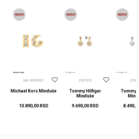
MKJ8593931
2781079
2781
Michael Kors Minđuše
Tommy Hilfiger
Tommy Hi
Minđuše
Minđ
10.890,00
RSD
9.690,00
RSD
8.490,0