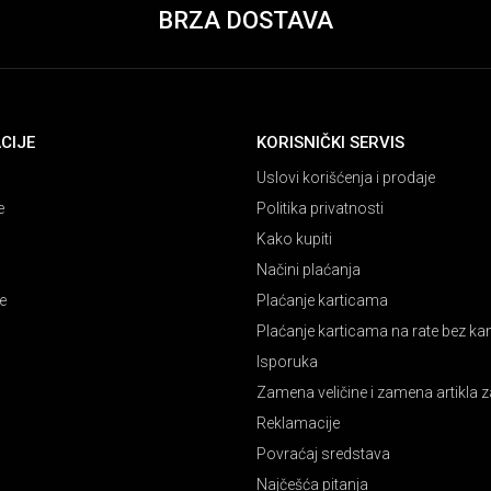
BRZA DOSTAVA
CIJE
KORISNIČKI SERVIS
Uslovi korišćenja i prodaje
e
Politika privatnosti
Kako kupiti
Načini plaćanja
e
Plaćanje karticama
Plaćanje karticama na rate bez k
Isporuka
Zamena veličine i zamena artikla z
Reklamacije
Povraćaj sredstava
Najčešća pitanja