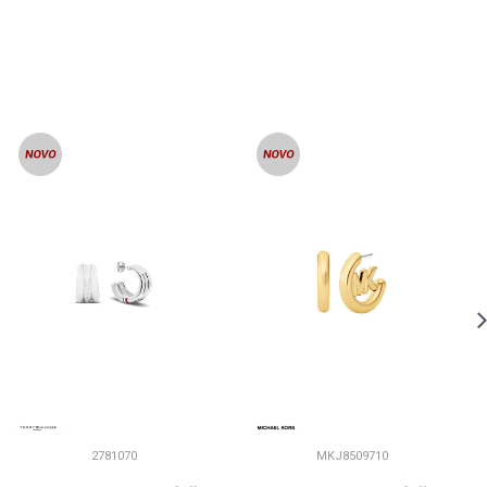
2781070
MKJ8509710