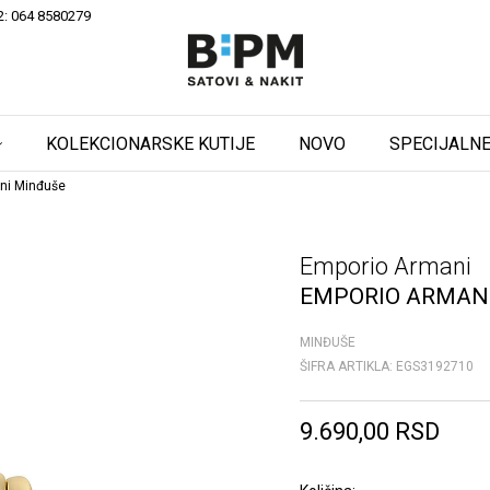
2: 064 8580279
KOLEKCIONARSKE KUTIJE
NOVO
SPECIJALNE
ni Minđuše
Emporio Armani
EMPORIO ARMAN
MINĐUŠE
ŠIFRA ARTIKLA:
EGS3192710
9.690,00
RSD