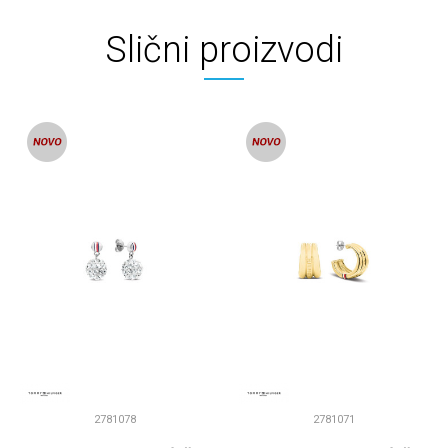
Slični proizvodi
2781078
2781071