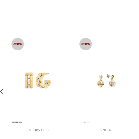
MKJ8593931
2781079