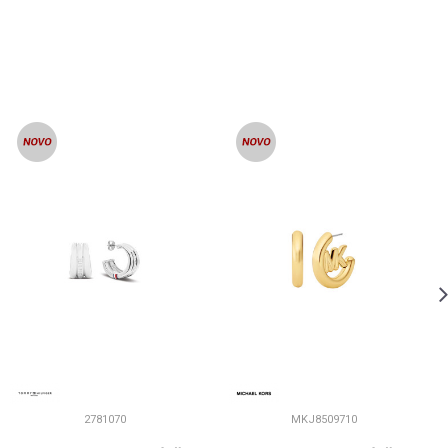
2781070
MKJ8509710