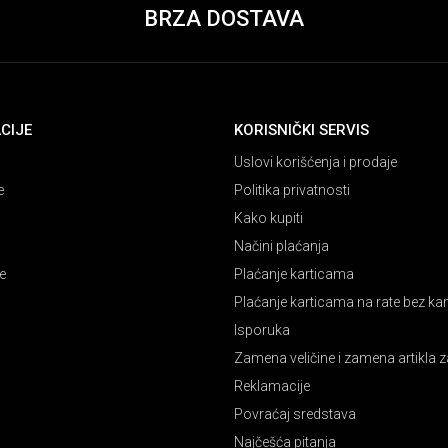
BRZA DOSTAVA
CIJE
KORISNIČKI SERVIS
Uslovi korišćenja i prodaje
e
Politika privatnosti
Kako kupiti
Načini plaćanja
e
Plaćanje karticama
Plaćanje karticama na rate bez k
Isporuka
Zamena veličine i zamena artikla z
Reklamacije
Povraćaj sredstava
Najčešća pitanja