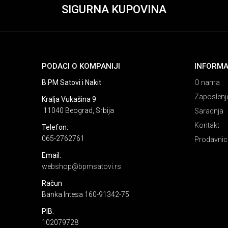
SIGURNA KUPOVINA
PODACI O KOMPANIJI
INFORMA
B:PM Satovi i Nakit
O nama
Zaposlenj
Kralja Vukašina 9
11040 Beograd, Srbija
Saradnja
Kontakt
Telefon:
065-2762761
Prodavnic
Email:
webshop@bpmsatovi.rs
Račun
Banka Intesa 160-91342-75
PIB:
102079728