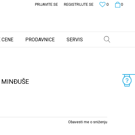
PRIJAVITE SE
REGISTRUJTE SE
0
0
 CENE
PRODAVNICE
SERVIS
 MINĐUŠE
Obavesti me o sniženju