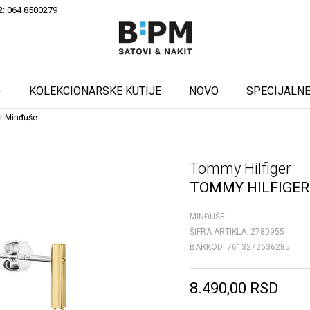
2: 064 8580279
KOLEKCIONARSKE KUTIJE
NOVO
SPECIJALNE
r Minđuše
Tommy Hilfiger
TOMMY HILFIGER
MINĐUŠE
ŠIFRA ARTIKLA:
2780955
BARKOD:
7613272636285
8.490,00
RSD