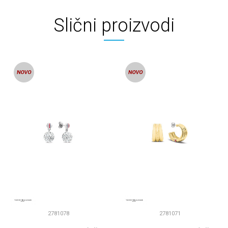
Slični proizvodi
2781078
2781071