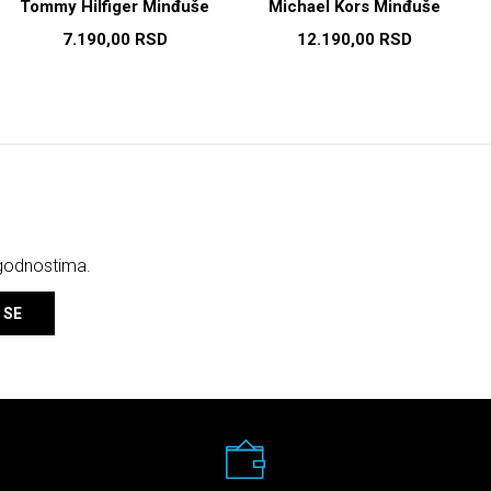
Tommy Hilfiger Minđuše
Michael Kors Minđuše
7.190,00
RSD
12.190,00
RSD
ogodnostima.
 SE