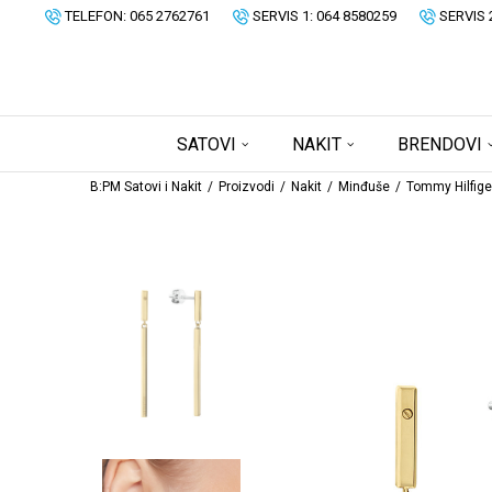
TELEFON: 065 2762761
SERVIS 1: 064 8580259
SERVIS 
SATOVI
NAKIT
BRENDOVI
B:PM Satovi i Nakit
Proizvodi
Nakit
Minđuše
Tommy Hilfige