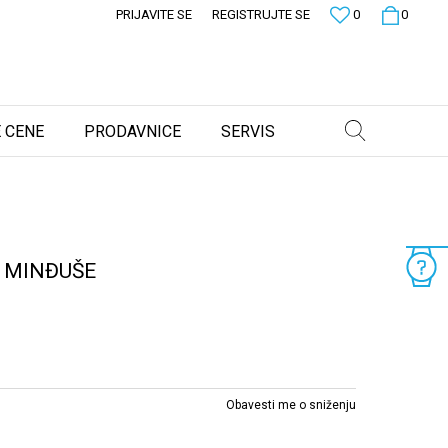
PRIJAVITE SE
REGISTRUJTE SE
0
0
 CENE
PRODAVNICE
SERVIS
 MINĐUŠE
Obavesti me o sniženju