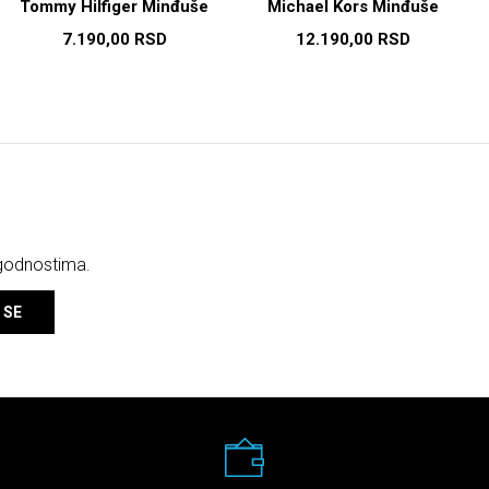
Tommy Hilfiger Minđuše
Michael Kors Minđuše
7.190,00
RSD
12.190,00
RSD
ogodnostima.
 SE