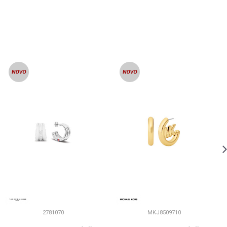
2781070
MKJ8509710