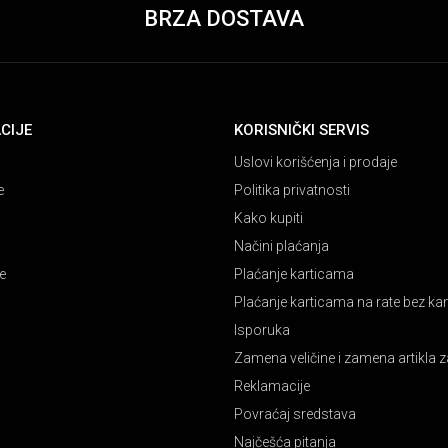
BRZA DOSTAVA
CIJE
KORISNIČKI SERVIS
Uslovi korišćenja i prodaje
e
Politika privatnosti
Kako kupiti
Načini plaćanja
e
Plaćanje karticama
Plaćanje karticama na rate bez k
Isporuka
Zamena veličine i zamena artikla z
Reklamacije
Povraćaj sredstava
Najčešća pitanja