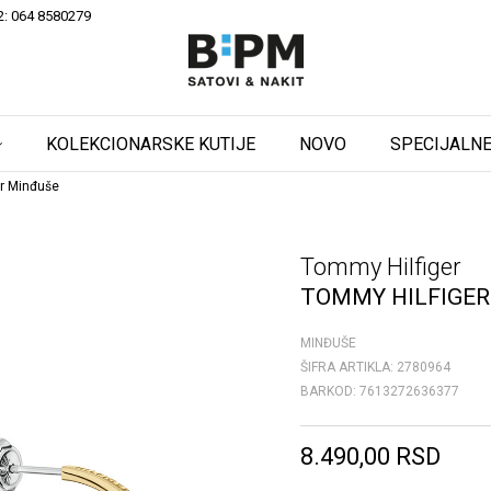
2: 064 8580279
KOLEKCIONARSKE KUTIJE
NOVO
SPECIJALNE
r Minđuše
Tommy Hilfiger
TOMMY HILFIGER
MINĐUŠE
ŠIFRA ARTIKLA:
2780964
BARKOD:
7613272636377
8.490,00
RSD