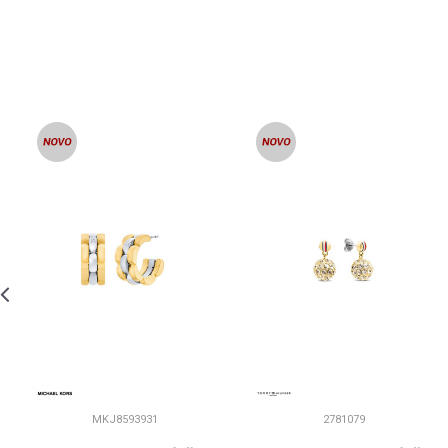
MKJ8593931
2781079