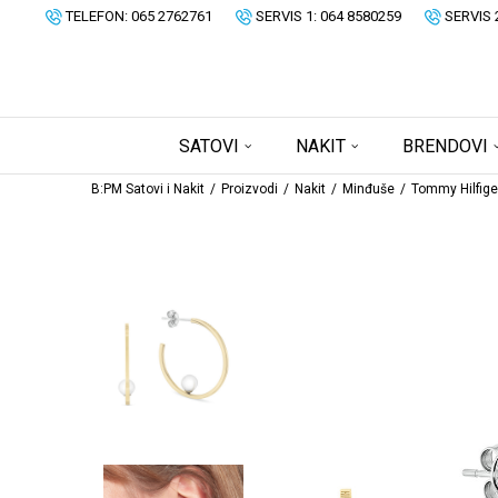
TELEFON: 065 2762761
SERVIS 1: 064 8580259
SERVIS 
SATOVI
NAKIT
BRENDOVI
B:PM Satovi i Nakit
Proizvodi
Nakit
Minđuše
Tommy Hilfige