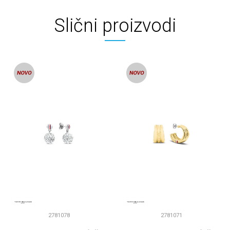
Slični proizvodi
2781078
2781071