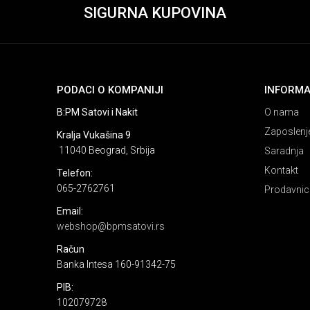
SIGURNA KUPOVINA
PODACI O KOMPANIJI
INFORMA
B:PM Satovi i Nakit
O nama
Zaposlenj
Kralja Vukašina 9
11040 Beograd, Srbija
Saradnja
Kontakt
Telefon:
065-2762761
Prodavnic
Email:
webshop@bpmsatovi.rs
Račun
Banka Intesa 160-91342-75
PIB:
102079728