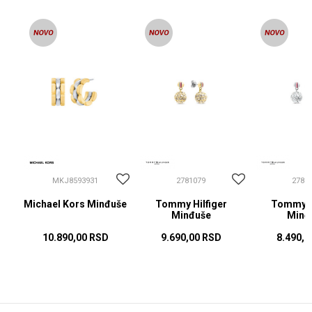
MKJ8593931
2781079
2781
Michael Kors Minđuše
Tommy Hilfiger
Tommy Hi
Minđuše
Minđ
10.890,00
RSD
9.690,00
RSD
8.490,0