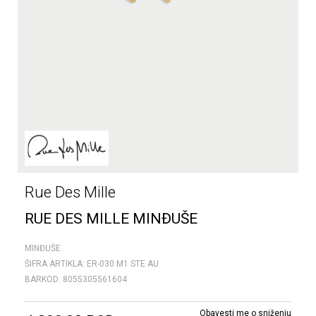
Rue Des Mille
RUE DES MILLE MINĐUŠE
MINĐUŠE
ŠIFRA ARTIKLA:
ER-030 M1 STE AU
BARKOD:
8055305561604
Obavesti me o sniženju