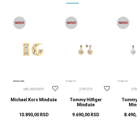
MKJ8593931
2781079
2781
Michael Kors Minđuše
Tommy Hilfiger
Tommy Hi
Minđuše
Minđ
10.890,00
RSD
9.690,00
RSD
8.490,0