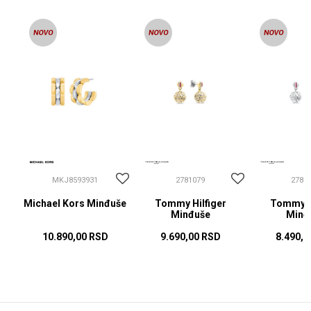
MKJ8593931
2781079
2781
Michael Kors Minđuše
Tommy Hilfiger
Tommy Hi
Minđuše
Minđ
10.890,00
RSD
9.690,00
RSD
8.490,0