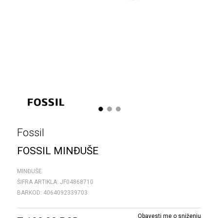
1
2
3
Fossil
FOSSIL MINĐUŠE
MINĐUŠE
ŠIFRA ARTIKLA:
JF04868710
BARKOD:
4064092339703
Obavesti me o sniženju