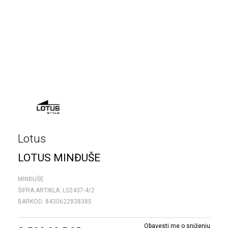
Lotus
LOTUS MINĐUŠE
MINĐUŠE
ŠIFRA ARTIKLA:
LS2437-4/2
BARKOD:
8430622838385
Obavesti me o sniženju