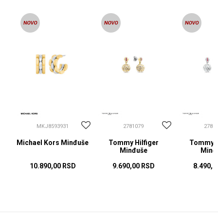
MKJ8593931
2781079
2781
Michael Kors Minđuše
Tommy Hilfiger
Tommy Hi
Minđuše
Minđ
10.890,00
RSD
9.690,00
RSD
8.490,0