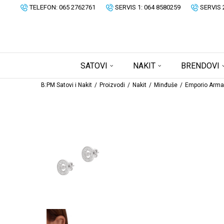
TELEFON: 065 2762761
SERVIS 1: 064 8580259
SERVIS 
SATOVI
NAKIT
BRENDOVI
B:PM Satovi i Nakit
Proizvodi
Nakit
Minđuše
Emporio Arma