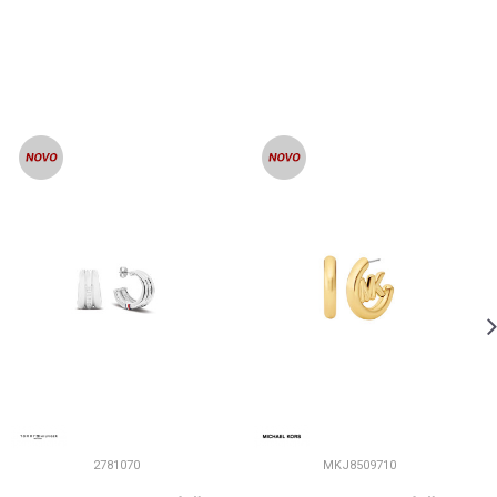
2781070
MKJ8509710