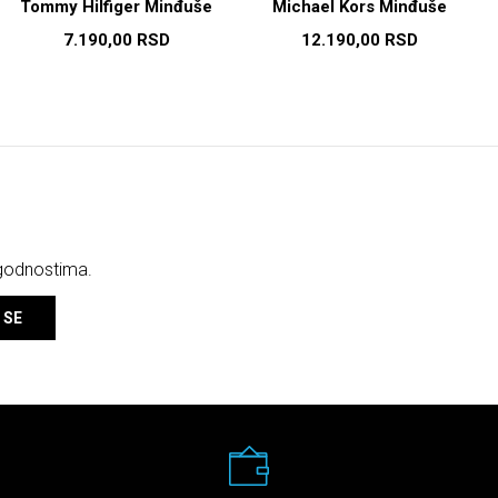
Tommy Hilfiger Minđuše
Michael Kors Minđuše
7.190,00
RSD
12.190,00
RSD
ogodnostima.
 SE