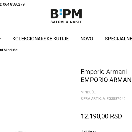
2: 064 8580279
KOLEKCIONARSKE KUTIJE
NOVO
SPECIJALNE
ni Minđuše
Emporio Armani
EMPORIO ARMAN
MINĐUŠE
ŠIFRA ARTIKLA:
EG3587040
12.190,00
RSD