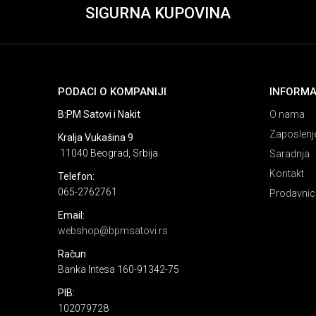
SIGURNA KUPOVINA
PODACI O KOMPANIJI
INFORMA
B:PM Satovi i Nakit
O nama
Zaposlenj
Kralja Vukašina 9
11040 Beograd, Srbija
Saradnja
Kontakt
Telefon:
065-2762761
Prodavnic
Email:
webshop@bpmsatovi.rs
Račun
Banka Intesa 160-91342-75
PIB:
102079728