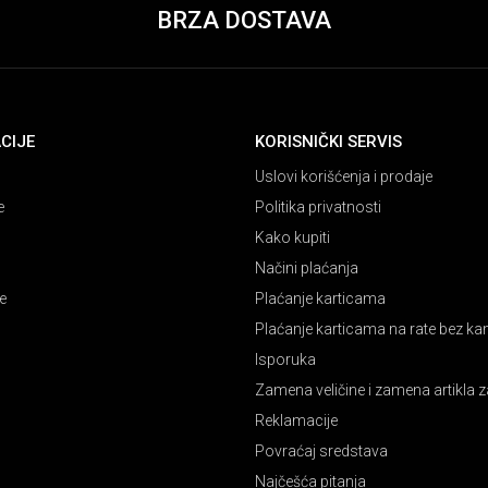
BRZA DOSTAVA
CIJE
KORISNIČKI SERVIS
Uslovi korišćenja i prodaje
e
Politika privatnosti
Kako kupiti
Načini plaćanja
e
Plaćanje karticama
Plaćanje karticama na rate bez k
Isporuka
Zamena veličine i zamena artikla z
Reklamacije
Povraćaj sredstava
Najčešća pitanja