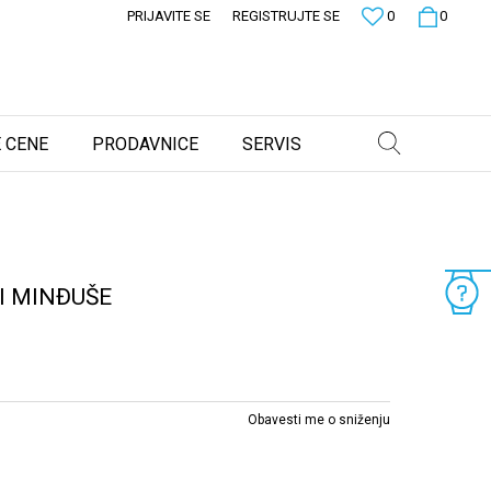
PRIJAVITE SE
REGISTRUJTE SE
0
0
 CENE
PRODAVNICE
SERVIS
I MINĐUŠE
Obavesti me o sniženju