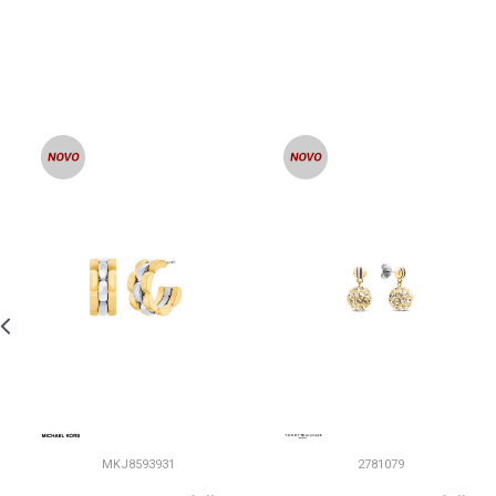
MKJ8593931
2781079