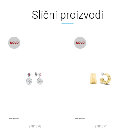
Slični proizvodi
2781078
2781071