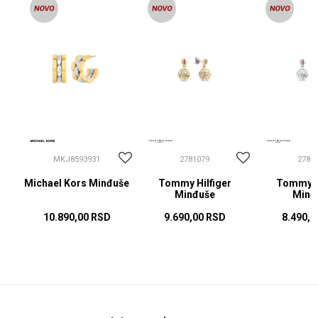
MKJ8593931
2781079
2781
Michael Kors Minđuše
Tommy Hilfiger
Tommy Hi
Minđuše
Minđ
10.890,00
RSD
9.690,00
RSD
8.490,0