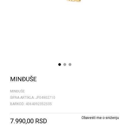
1
2
3
MINĐUŠE
MINĐUŠE
ŠIFRA ARTIKLA:
JF04902710
BARKOD:
4064092352535
Obavesti me o sniženju
7.990,00
RSD