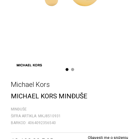
1
2
Michael Kors
MICHAEL KORS MINĐUŠE
MINĐUŠE
ŠIFRA ARTIKLA:
MKJ8510931
BARKOD:
4064092356540
Obavesti me o sniženju