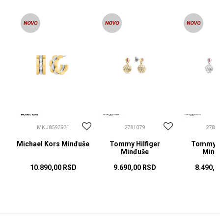
MKJ8593931
2781079
2781
Michael Kors Minđuše
Tommy Hilfiger
Tommy Hi
Minđuše
Minđ
10.890,00
RSD
9.690,00
RSD
8.490,0