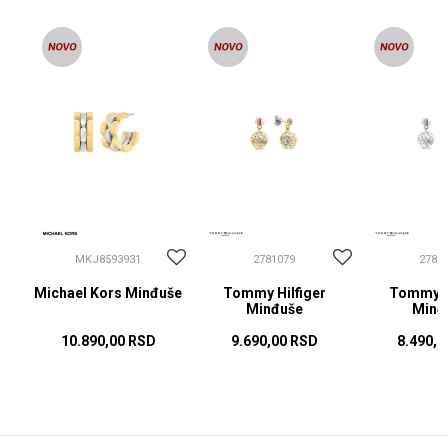
MKJ8593931
2781079
2781
Michael Kors Minđuše
Tommy Hilfiger
Tommy Hi
Minđuše
Minđ
10.890,00
RSD
9.690,00
RSD
8.490,0