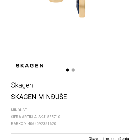
1
2
Skagen
SKAGEN MINĐUŠE
MINĐUŠE
ŠIFRA ARTIKLA:
SKJ1885710
BARKOD:
4064092351620
Obavesti me o sniženju