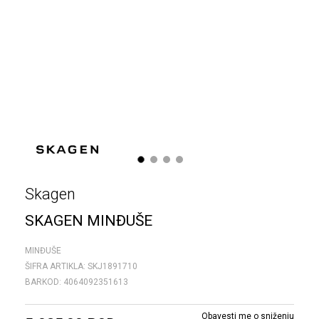
1
2
3
4
Skagen
SKAGEN MINĐUŠE
MINĐUŠE
ŠIFRA ARTIKLA:
SKJ1891710
BARKOD:
4064092351613
Obavesti me o sniženju