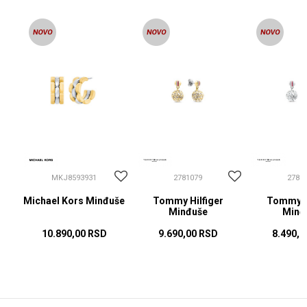
MKJ8593931
2781079
2781
Michael Kors Minđuše
Tommy Hilfiger
Tommy Hi
Minđuše
Minđ
10.890,00
RSD
9.690,00
RSD
8.490,0